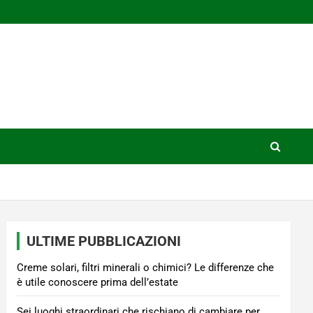
ULTIME PUBBLICAZIONI
Creme solari, filtri minerali o chimici? Le differenze che
è utile conoscere prima dell’estate
Sei luoghi straordinari che rischiano di cambiare per