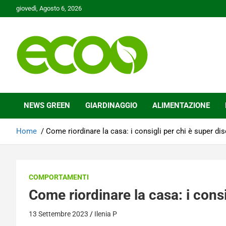
Skip
giovedì, Agosto 6, 2026
to
content
Tutelare il nostro Pianeta è la nostra priorità
Ecoo.it
NEWS GREEN
GIARDINAGGIO
ALIMENTAZIONE
Home
Come riordinare la casa: i consigli per chi è super di
COMPORTAMENTI
Come riordinare la casa: i consi
13 Settembre 2023
Ilenia P