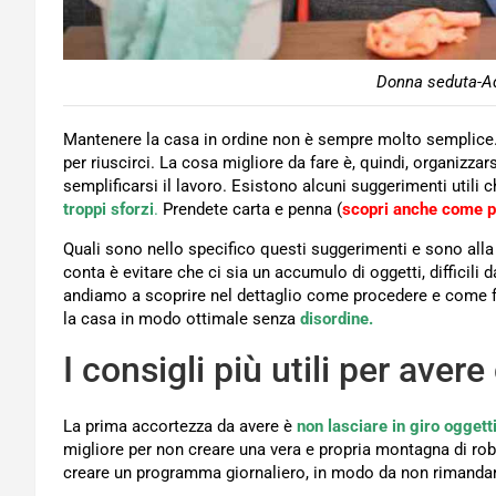
Donna seduta-Ad
Mantenere la casa in ordine non è sempre molto semplice. S
per riuscirci. La cosa migliore da fare è, quindi, organizza
semplificarsi il lavoro. Esistono alcuni suggerimenti utili 
troppi sforzi
.
Prendete carta e penna (
scopri anche come pu
Quali sono nello specifico questi suggerimenti e sono alla 
conta è evitare che ci sia un accumulo di oggetti, difficil
andiamo a scoprire nel dettaglio come procedere e come fa
la casa in modo ottimale senza
disordine.
I consigli più utili per aver
La prima accortezza da avere è
non lasciare in giro oggetti 
migliore per non creare una vera e propria montagna di roba 
creare un programma giornaliero, in modo da non rimandare