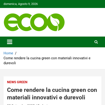
Skip
domenica, Agosto 9, 2026
to
content
Tutelare il nostro Pianeta è la nostra priorità
Ecoo.it
Home
Come rendere la cucina green con materiali innovativi e
durevoli
NEWS GREEN
Come rendere la cucina green con
materiali innovativi e durevoli