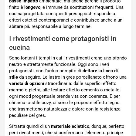
basso impatto
ambientale, ma anche perché il prodotto
finito è
longevo
, e immune da sostituzioni frequenti. Una
cucina progettata con questi presupposti risponde a
criteri estetici contemporanei e contribuisce anche a un
abitare più responsabile a lungo termine.
I rivestimenti come protagonisti in
cucina
Sono lontani i tempi in cui i rivestimenti erano uno sfondo
neutro e strettamente funzionale. Oggi sono i veri
protagonisti, con l’arduo compito di
dettare la linea di
stile
da seguire. Le lastre in gres porcellanato offrono una
varietà di opzioni
straordinaria: dalle superfici effetto
marmo o pietra, alle texture effetto cemento o metallo,
ogni mood progettuale prende vita con coerenza. E per
chi ama lo stile cozy, ci sono le proposte effetto legno
che trasmettono naturalezza e calore con la resistenza
peculiare del gres.
Si tratta quindi di un
materiale eclettico
, dunque, perfetto
per i rivestimenti, che si confermano l’elemento principe