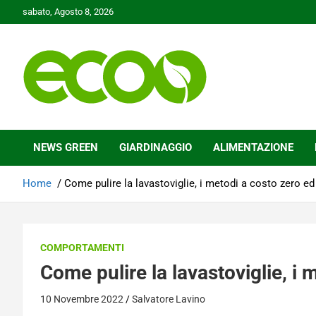
Skip
sabato, Agosto 8, 2026
to
content
Tutelare il nostro Pianeta è la nostra priorità
Ecoo.it
NEWS GREEN
GIARDINAGGIO
ALIMENTAZIONE
Home
Come pulire la lavastoviglie, i metodi a costo zero ed
COMPORTAMENTI
Come pulire la lavastoviglie, i 
10 Novembre 2022
Salvatore Lavino