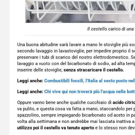
Il cestello carico di una
Una buona abitudine sarà lavare a mano le stoviglie più so
secondo lavaggio in lavastoviglie, per impedire proprio il s
preservare i tubi di scarico del nostro elettrodomestico. S
lavaggio a vuoto con del bicarbonato di sodio, ad alta te
inserire delle stoviglie,
senza stracaricare il cestello.
Leggi anche:
Combustibili fossili, l’Italia al sesto posto nel
Leggi anche:
Chi vive qui non troverà più l’acqua nelle botti
Oppure vanno bene anche qualche cucchiaio di
acido citri
va pulito, e questa cosa va fatta a mano, staccandolo per
spazzolino, sempre impiegando bicarbonato od aceto in par
volta alla settimana e non andrebbe mai lasciata inattiva a
utilizzo poi il cestello va tenuto aperto
e lo stesso non dev