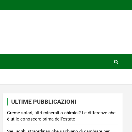
ULTIME PUBBLICAZIONI
Creme solari, filtri minerali o chimici? Le differenze che
è utile conoscere prima dell’estate
Sei luoghi straordinari che rischiano di cambiare per