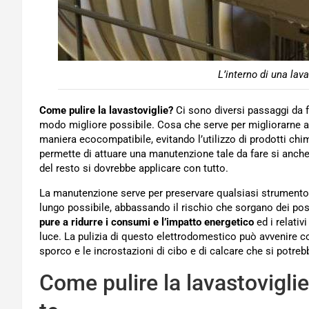
L’interno di una lav
Come pulire la lavastoviglie?
Ci sono diversi passaggi da f
modo migliore possibile. Cosa che serve per migliorarne an
maniera ecocompatibile, evitando l’utilizzo di prodotti chimi
permette di attuare una manutenzione tale da fare si anch
del resto si dovrebbe applicare con tutto.
La manutenzione serve per preservare qualsiasi strumento o
lungo possibile, abbassando il rischio che sorgano dei possi
pure a ridurre i consumi e l’impatto energetico
ed i relativ
luce. La pulizia di questo elettrodomestico può avvenire con
sporco e le incrostazioni di cibo e di calcare che si potre
Come pulire la lavastoviglie