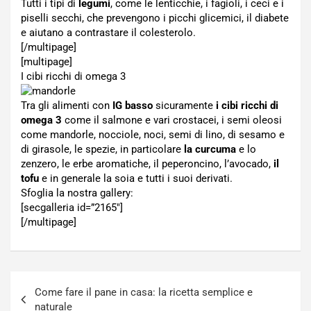
Tutti i tipi di
legumi
, come le lenticchie, i fagioli, i ceci e i
piselli secchi, che prevengono i picchi glicemici, il diabete
e aiutano a contrastare il colesterolo.
[/multipage]
[multipage]
I cibi ricchi di omega 3
Tra gli alimenti con
IG basso
sicuramente
i cibi ricchi di
omega 3
come il salmone e vari crostacei, i semi oleosi
come mandorle, nocciole, noci, semi di lino, di sesamo e
di girasole, le spezie, in particolare
la curcuma
e lo
zenzero, le erbe aromatiche, il peperoncino, l’avocado,
il
tofu
e in generale la soia e tutti i suoi derivati.
Sfoglia la nostra gallery:
[secgalleria id=”2165″]
[/multipage]
Navigazione
Come fare il pane in casa: la ricetta semplice e
articoli
naturale