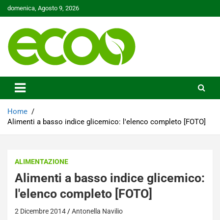
Skip
domenica, Agosto 9, 2026
to
content
Tutelare il nostro Pianeta è la nostra priorità
Ecoo.it
Home
Alimenti a basso indice glicemico: l'elenco completo [FOTO]
ALIMENTAZIONE
Alimenti a basso indice glicemico:
l'elenco completo [FOTO]
2 Dicembre 2014
Antonella Navilio