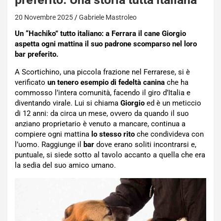
20 Novembre 2025
Gabriele Mastroleo
Un “Hachiko” tutto italiano: a Ferrara il cane Giorgio
aspetta ogni mattina il suo padrone scomparso nel loro
bar preferito.
A Scortichino, una piccola frazione nel Ferrarese, si è
verificato
un tenero esempio di fedeltà canina
che ha
commosso l’intera comunità, facendo il giro d’Italia e
diventando virale. Lui si chiama
Giorgio
ed è un meticcio
di 12 anni: da circa un mese, ovvero da quando il suo
anziano proprietario è venuto a mancare, continua a
compiere ogni mattina
lo stesso rito
che condivideva con
l’uomo. Raggiunge il
bar
dove erano soliti incontrarsi e,
puntuale, si siede sotto al tavolo accanto a quella che era
la sedia del suo amico umano.