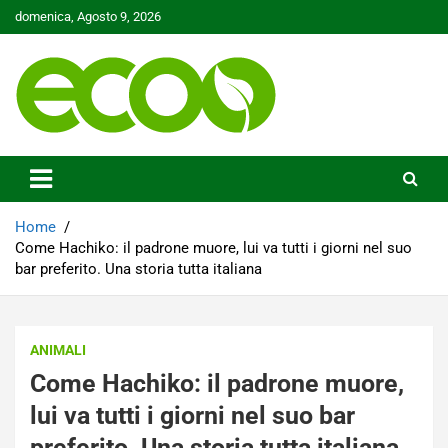
Skip
domenica, Agosto 9, 2026
to
content
Tutelare il nostro Pianeta è la nostra priorità
Ecoo.it
Home
Come Hachiko: il padrone muore, lui va tutti i giorni nel suo
bar preferito. Una storia tutta italiana
ANIMALI
Come Hachiko: il padrone muore,
lui va tutti i giorni nel suo bar
preferito. Una storia tutta italiana