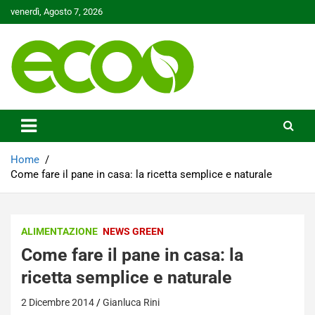
Skip
venerdì, Agosto 7, 2026
to
content
Tutelare il nostro Pianeta è la nostra priorità
Ecoo.it
Home
Come fare il pane in casa: la ricetta semplice e naturale
ALIMENTAZIONE
NEWS GREEN
Come fare il pane in casa: la
ricetta semplice e naturale
2 Dicembre 2014
Gianluca Rini