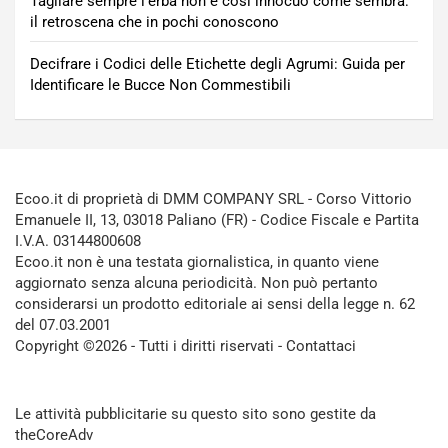
Tagliare sempre l’erba non è così innocuo come sembra:
il retroscena che in pochi conoscono
Decifrare i Codici delle Etichette degli Agrumi: Guida per
Identificare le Bucce Non Commestibili
Ecoo.it di proprietà di DMM COMPANY SRL - Corso Vittorio
Emanuele II, 13, 03018 Paliano (FR) - Codice Fiscale e Partita
I.V.A. 03144800608
Ecoo.it non è una testata giornalistica, in quanto viene
aggiornato senza alcuna periodicità. Non può pertanto
considerarsi un prodotto editoriale ai sensi della legge n. 62
del 07.03.2001
Copyright ©2026 - Tutti i diritti riservati -
Contattaci
Le attività pubblicitarie su questo sito sono gestite da
theCoreAdv