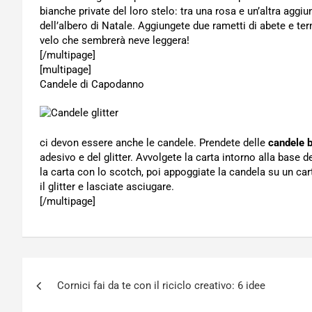
bianche private del loro stelo: tra una rosa e un’altra aggi
dell’albero di Natale. Aggiungete due rametti di abete e te
velo che sembrerà neve leggera!
[/multipage]
[multipage]
Candele di Capodanno
ci devon essere anche le candele. Prendete delle
candele 
adesivo e del glitter. Avvolgete la carta intorno alla base del
la carta con lo scotch, poi appoggiate la candela su un ca
il glitter e lasciate asciugare.
[/multipage]
Navigazione
Cornici fai da te con il riciclo creativo: 6 idee
articoli