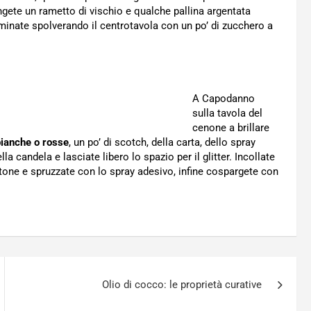
ungete un rametto di vischio e qualche pallina argentata
rminate spolverando il centrotavola con un po’ di zucchero a
A Capodanno
sulla tavola del
cenone a brillare
bianche o rosse
, un po’ di scotch, della carta, dello spray
la candela e lasciate libero lo spazio per il glitter. Incollate
rtone e spruzzate con lo spray adesivo, infine cospargete con
Olio di cocco: le proprietà curative