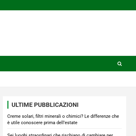
ULTIME PUBBLICAZIONI
Creme solari, filtri minerali o chimici? Le differenze che
è utile conoscere prima dell’estate
Sei luoghi straordinari che rischiano di cambiare per