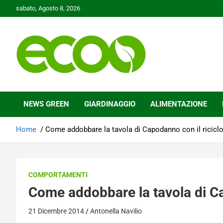
Skip
sabato, Agosto 8, 2026
to
content
Tutelare il nostro Pianeta è la nostra priorità
Ecoo.it
NEWS GREEN
GIARDINAGGIO
ALIMENTAZIONE
Home
Come addobbare la tavola di Capodanno con il riciclo
COMPORTAMENTI
Come addobbare la tavola di Ca
21 Dicembre 2014
Antonella Navilio