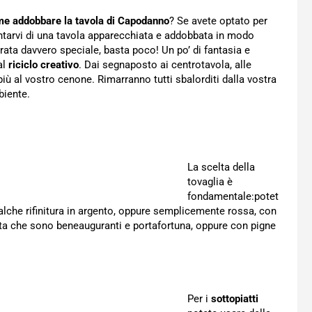
e addobbare la tavola di Capodanno
? Se avete optato per
ntarvi di una tavola apparecchiata e addobbata in modo
erata davvero speciale, basta poco! Un po’ di fantasia e
al
riciclo creativo
. Dai segnaposto ai centrotavola, alle
più al vostro cenone. Rimarranno tutti sbalorditi dalla vostra
biente.
La scelta della
tovaglia è
fondamentale:potet
he rifinitura in argento, oppure semplicemente rossa, con
lata che sono beneauguranti e portafortuna, oppure con pigne
Per i
sottopiatti