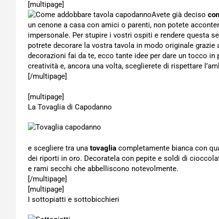
[multipage]
Avete già deciso
com
un cenone a casa con amici o parenti, non potete acconte
impersonale. Per stupire i vostri ospiti e rendere questa s
potrete decorare la vostra tavola in modo originale grazie 
decorazioni fai da te, ecco tante idee per dare un tocco in 
creatività e, ancora una volta, sceglierete di rispettare l’am
[/multipage]
[multipage]
La Tovaglia di Capodanno
e scegliere tra una
tovaglia
completamente bianca con qualc
dei riporti in oro. Decoratela con pepite e soldi di ciocco
e rami secchi che abbelliscono notevolmente.
[/multipage]
[multipage]
I sottopiatti e sottobicchieri