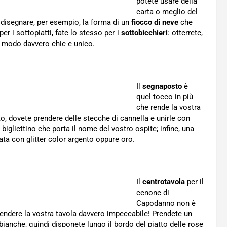
potete usare della
carta o meglio del
e disegnare, per esempio, la forma di un
fiocco di neve
che
er i sottopiatti, fate lo stesso per i
sottobicchieri
: otterrete,
 modo davvero chic e unico.
Il
segnaposto
è
quel tocco in più
che rende la vostra
o, dovete prendere delle stecche di cannella e unirle con
l bigliettino che porta il nome del vostro ospite; infine, una
ta con glitter color argento oppure oro.
Il
centrotavola
per il
cenone di
Capodanno non è
 rendere la vostra tavola davvero impeccabile! Prendete un
ianche, quindi disponete lungo il bordo del piatto delle rose