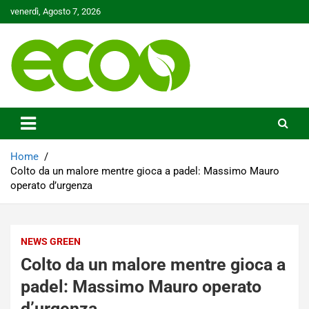
Skip
venerdì, Agosto 7, 2026
to
content
Tutelare il nostro Pianeta è la nostra priorità
Ecoo.it
Home
Colto da un malore mentre gioca a padel: Massimo Mauro
operato d’urgenza
NEWS GREEN
Colto da un malore mentre gioca a
padel: Massimo Mauro operato
d’urgenza