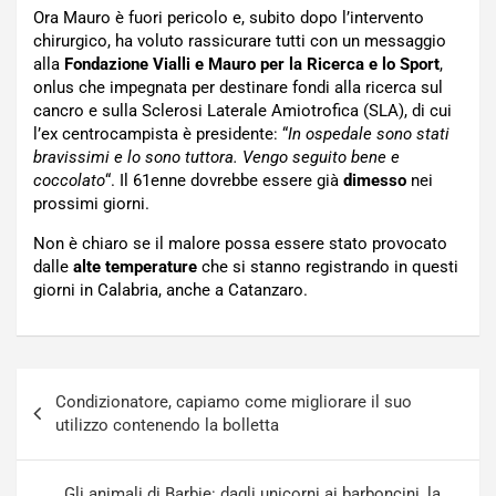
Ora Mauro è fuori pericolo e, subito dopo l’intervento
chirurgico, ha voluto rassicurare tutti con un messaggio
alla
Fondazione Vialli e Mauro per la Ricerca e lo Sport
,
onlus che impegnata per destinare fondi alla ricerca sul
cancro e sulla Sclerosi Laterale Amiotrofica (SLA), di cui
l’ex centrocampista è presidente: “
In ospedale sono stati
bravissimi e lo sono tuttora. Vengo seguito bene e
coccolato
“. Il 61enne dovrebbe essere già
dimesso
nei
prossimi giorni.
Non è chiaro se il malore possa essere stato provocato
dalle
alte temperature
che si stanno registrando in questi
giorni in Calabria, anche a Catanzaro.
Navigazione
Condizionatore, capiamo come migliorare il suo
articoli
utilizzo contenendo la bolletta
Gli animali di Barbie: dagli unicorni ai barboncini, la