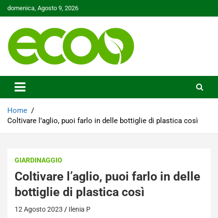
Skip
domenica, Agosto 9, 2026
to
content
Tutelare il nostro Pianeta è la nostra priorità
Ecoo.it
Home
Coltivare l’aglio, puoi farlo in delle bottiglie di plastica così
GIARDINAGGIO
Coltivare l’aglio, puoi farlo in delle
bottiglie di plastica così
12 Agosto 2023
Ilenia P