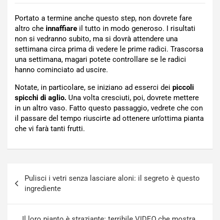
Portato a termine anche questo step, non dovrete fare
altro che
innaffiare
il tutto in modo generoso. I risultati
non si vedranno subito, ma si dovrà attendere una
settimana circa prima di vedere le prime radici. Trascorsa
una settimana, magari potete controllare se le radici
hanno cominciato ad uscire.
Notate, in particolare, se iniziano ad esserci dei
piccoli
spicchi di aglio.
Una volta cresciuti, poi, dovrete mettere
in un altro vaso. Fatto questo passaggio, vedrete che con
il passare del tempo riuscirte ad ottenere un’ottima pianta
che vi farà tanti frutti.
Navigazione
Pulisci i vetri senza lasciare aloni: il segreto è questo
articoli
ingrediente
Il loro pianto è straziante: terribile VIDEO che mostra