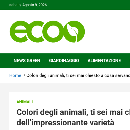
Skip
sabato, Agosto 8, 2026
to
content
Tutelare il nostro Pianeta è la nostra priorità
Ecoo.it
NEWS GREEN
GIARDINAGGIO
ALIMENTAZIONE
Home
Colori degli animali, ti sei mai chiesto a cosa servan
ANIMALI
Colori degli animali, ti sei mai
dell’impressionante varietà