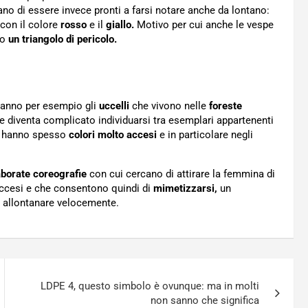
o di essere invece pronti a farsi notare anche da lontano:
con il colore
rosso
e il
giallo.
Motivo per cui anche le vespe
no
un triangolo di pericolo.
’hanno per esempio gli
uccelli
che vivono nelle
foreste
 diventa complicato individuarsi tra esemplari appartenenti
ali hanno spesso
colori molto accesi
e in particolare negli
aborate coreografie
con cui cercano di attirare la femmina di
ccesi e che consentono quindi di
mimetizzarsi,
un
ò allontanare velocemente.
LDPE 4, questo simbolo è ovunque: ma in molti
non sanno che significa