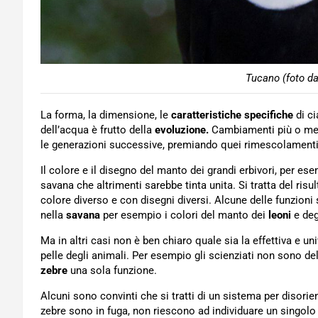
Tucano (foto da
La forma, la dimensione, le
caratteristiche specifiche
di ci
dell’acqua è frutto della
evoluzione.
Cambiamenti più o men
le generazioni successive, premiando quei rimescolamenti ge
Il colore e il disegno del manto dei grandi erbivori, per e
savana che altrimenti sarebbe tinta unita. Si tratta del risu
colore diverso e con disegni diversi. Alcune delle funzion
nella
savana
per esempio i colori del manto dei
leoni
e degl
Ma in altri casi non è ben chiaro quale sia la effettiva e u
pelle degli animali. Per esempio gli scienziati non sono del 
zebre
una sola funzione.
Alcuni sono convinti che si tratti di un sistema per disori
zebre sono in fuga, non riescono ad individuare un singol