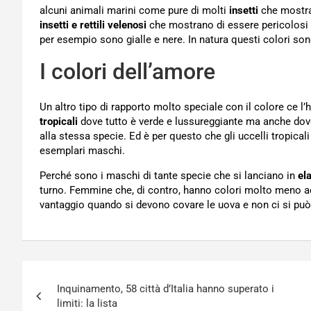
alcuni animali marini come pure di molti
insetti
che mostran
insetti e rettili velenosi
che mostrano di essere pericolosi 
per esempio sono gialle e nere. In natura questi colori so
I colori dell’amore
Un altro tipo di rapporto molto speciale con il colore ce l
tropicali
dove tutto è verde e lussureggiante ma anche dove
alla stessa specie. Ed è per questo che gli uccelli tropic
esemplari maschi.
Perché sono i maschi di tante specie che si lanciano in
el
turno. Femmine che, di contro, hanno colori molto meno a
vantaggio quando si devono covare le uova e non ci si pu
Navigazione
Inquinamento, 58 città d’Italia hanno superato i
articoli
limiti: la lista