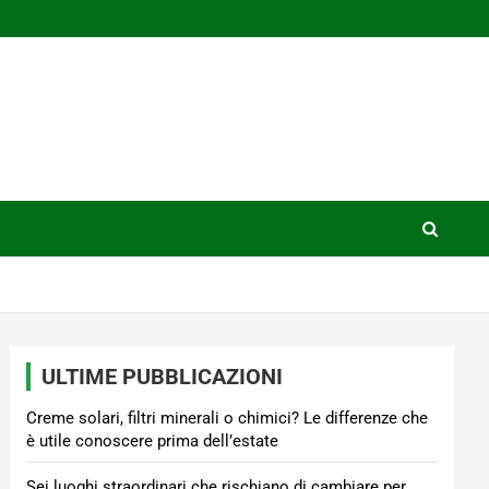
ULTIME PUBBLICAZIONI
Creme solari, filtri minerali o chimici? Le differenze che
è utile conoscere prima dell’estate
Sei luoghi straordinari che rischiano di cambiare per