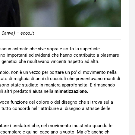
 Canva) – ecoo.it
ascun animale che vive sopra e sotto la superficie
o importanti ed evidenti che hanno contribuito a plasmare
netici che risultavano vincenti rispetto ad altri.
sempio, non è un vezzo per portare un po’ di movimento nella
ltato di migliaia di anni di cuccioli che presentavano manti di
i sono state studiate in maniera approfondita. E rimanendo
i altri predatori aiuta nella
mimetizzazione.
nivoca funzione del colore o del disegno che si trova sulla
tutto concordi nell’ attribuire al disegno a strisce delle
entare i predatori che, nel movimento indistinto quando le
o esemplare e quindi cacciano a vuoto. Ma c’è anche chi