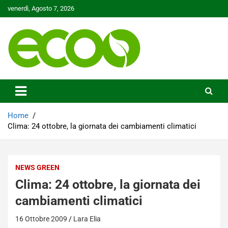
Skip
venerdì, Agosto 7, 2026
to
content
Tutelare il nostro Pianeta è la nostra priorità
Ecoo.it
Home
Clima: 24 ottobre, la giornata dei cambiamenti climatici
NEWS GREEN
Clima: 24 ottobre, la giornata dei
cambiamenti climatici
16 Ottobre 2009
Lara Elia