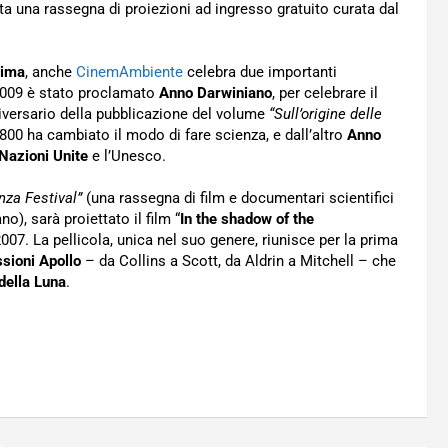
ita una rassegna di proiezioni ad ingresso gratuito curata dal
lima
, anche
CinemAmbiente
celebra due importanti
2009 è stato proclamato
Anno Darwiniano
, per celebrare il
niversario della pubblicazione del volume
“Sull’origine delle
ll’800 ha cambiato il modo di fare scienza, e dall’altro
Anno
Nazioni Unite
e l’Unesco.
nza Festival”
(una rassegna di film e documentari scientifici
no), sarà proiettato il film “
In the shadow of the
2007. La pellicola, unica nel suo genere, riunisce per la prima
sioni Apollo
– da Collins a Scott, da Aldrin a Mitchell – che
della Luna
.