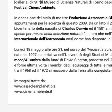
[galleria id=”91″]Il Museo di Scienze Naturali di Torino osp
Festival CinemAmbiente
.
In occasione del ciclo di mostre
Evoluzione Astronomia C
appuntamenti per la scienza di questo 2009. Da un lato il 
bicentenario della nascita di
Charles Darwin
ed il 150° an
specie per mezzo della selezione naturale”
, il libro che ne
Internazionale dell’Astronomia
così come han disposto le
Lunedì 18 maggio alle ore 21, nel corso del
“Vedere la scie
nata nel 1997 su iniziativa dell’Università degli Studi di Mila
moon/All’ombra della luna
” di David Sington, prodotto nel 
e forse ultima volta i membri degli equipaggi di tutte le
mis
tra il 1968 ed il 1972 si mossero dalla Terra alla
conquista 
Immagini tratte da:
www.asjacleanplanet.biz
www.cinemambiente.it