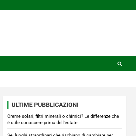
ULTIME PUBBLICAZIONI
Creme solari, filtri minerali o chimici? Le differenze che
è utile conoscere prima dell’estate
Sei luoghi straordinari che rischiano di cambiare per