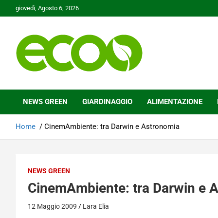
Skip
giovedì, Agosto 6, 2026
to
content
Tutelare il nostro Pianeta è la nostra priorità
Ecoo.it
NEWS GREEN
GIARDINAGGIO
ALIMENTAZIONE
Home
CinemAmbiente: tra Darwin e Astronomia
NEWS GREEN
CinemAmbiente: tra Darwin e 
12 Maggio 2009
Lara Elia