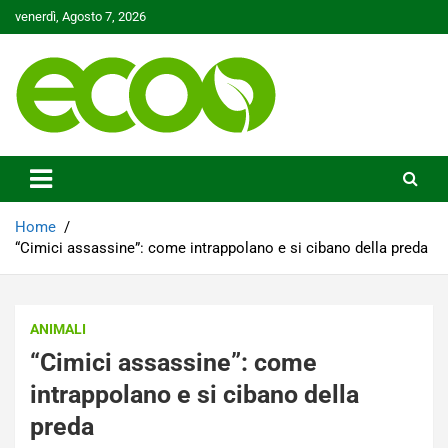
Skip
venerdì, Agosto 7, 2026
to
content
Tutelare il nostro Pianeta è la nostra priorità
Ecoo.it
Home
“Cimici assassine”: come intrappolano e si cibano della preda
ANIMALI
“Cimici assassine”: come
intrappolano e si cibano della
preda