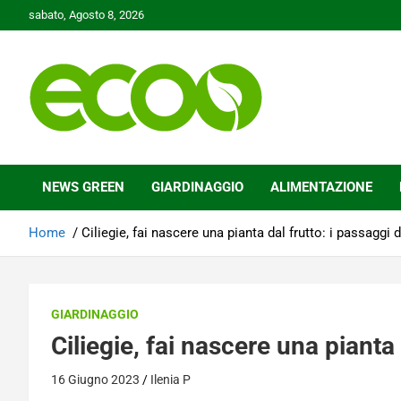
Skip
sabato, Agosto 8, 2026
to
content
Tutelare il nostro Pianeta è la nostra priorità
Ecoo.it
NEWS GREEN
GIARDINAGGIO
ALIMENTAZIONE
Home
Ciliegie, fai nascere una pianta dal frutto: i passaggi 
GIARDINAGGIO
Ciliegie, fai nascere una pianta
16 Giugno 2023
Ilenia P