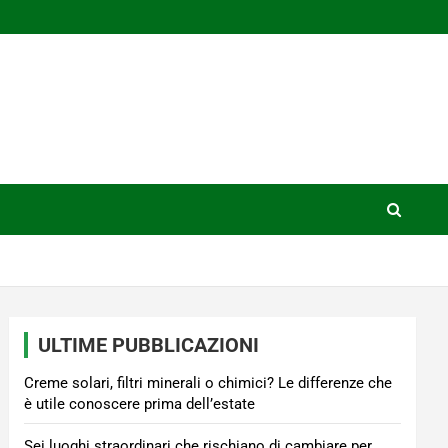
ULTIME PUBBLICAZIONI
Creme solari, filtri minerali o chimici? Le differenze che
è utile conoscere prima dell’estate
Sei luoghi straordinari che rischiano di cambiare per