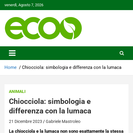
Skip
venerdì, Agosto 7, 2026
to
content
Tutelare il nostro Pianeta è la nostra priorità
Ecoo.it
Home
Chiocciola: simbologia e differenza con la lumaca
ANIMALI
Chiocciola: simbologia e
differenza con la lumaca
21 Dicembre 2023
Gabriele Mastroleo
La chiocciola e la lumaca non sono esattamente la stessa