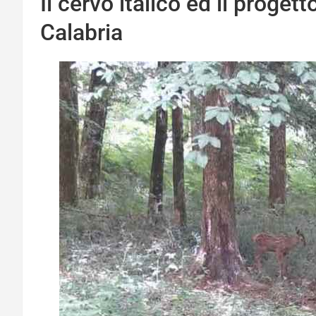
Il cervo italico ed il proget
Calabria