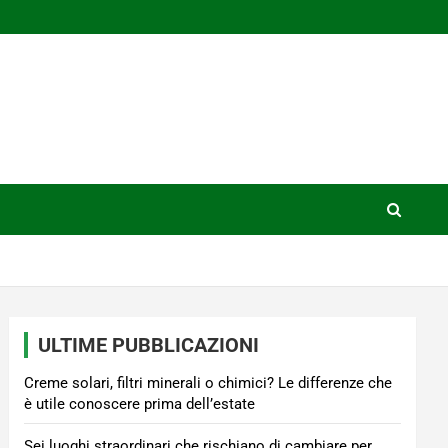
ULTIME PUBBLICAZIONI
Creme solari, filtri minerali o chimici? Le differenze che
è utile conoscere prima dell’estate
Sei luoghi straordinari che rischiano di cambiare per