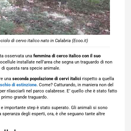
iolo di cervo italico nato in Calabria (Ecoo.it)
ata osservata una
femmina di cerco italico con il suo
ocellule installate nell’area che segna un traguardo di non
 di questa rara specie animale.
are una
seconda popolazione di cervi italici
rispetto a quella
ischio di estinzione.
Come? Catturando, in maniera non del
r rilasciarli nel parco calabrese. E’ quello che è stato fatto
il primo grande traguardo.
 e importante step è stato superato. Gli animali si sono
a speranza degli esperti, ora, è che seguano tante altre