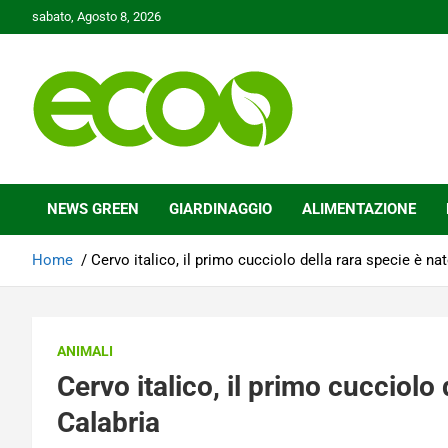
Skip
sabato, Agosto 8, 2026
to
content
Tutelare il nostro Pianeta è la nostra priorità
Ecoo.it
NEWS GREEN
GIARDINAGGIO
ALIMENTAZIONE
Home
Cervo italico, il primo cucciolo della rara specie è na
ANIMALI
Cervo italico, il primo cucciolo 
Calabria