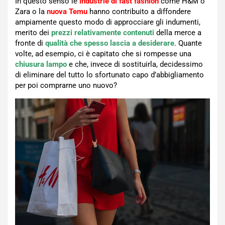
In questo senso le
industrie di fast fashion
come H&M o
Zara o la
nuova Temu
hanno contribuito a diffondere
ampiamente questo modo di approcciare gli indumenti,
merito dei
prezzi relativamente contenuti
della merce a
fronte di
qualità che spesso lascia a desiderare
. Quante
volte, ad esempio, ci è capitato che si rompesse una
chiusura lampo
e che, invece di sostituirla, decidessimo
di eliminare del tutto lo sfortunato capo d’abbigliamento
per poi comprarne uno nuovo?