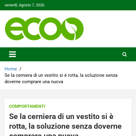
Skip
venerdì, Agosto 7, 2026
to
content
Tutelare il nostro Pianeta è la nostra priorità
Ecoo.it
Home
Se la cerniera di un vestito si è rotta, la soluzione senza
doverne comprare una nuova
COMPORTAMENTI
Se la cerniera di un vestito si è
rotta, la soluzione senza doverne
comprare una nuova