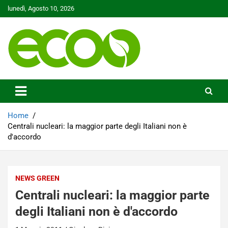
Skip
lunedì, Agosto 10, 2026
to
content
Tutelare il nostro Pianeta è la nostra priorità
Ecoo.it
Home
Centrali nucleari: la maggior parte degli Italiani non è
d'accordo
NEWS GREEN
Centrali nucleari: la maggior parte
degli Italiani non è d'accordo