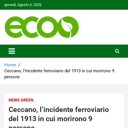
Skip
giovedì, Agosto 6, 2026
to
content
Tutelare il nostro Pianeta è la nostra priorità
Ecoo.it
Home
Ceccano, l’incidente ferroviario del 1913 in cui morirono 9
persone
NEWS GREEN
Ceccano, l’incidente ferroviario
del 1913 in cui morirono 9
persone