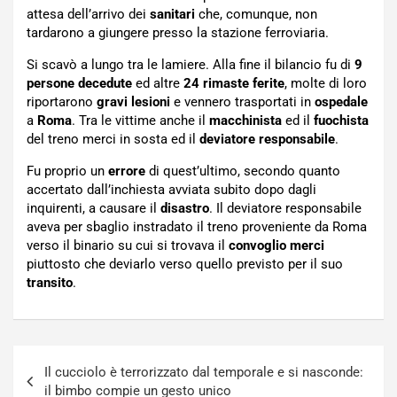
attesa dell’arrivo dei
sanitari
che, comunque, non
tardarono a giungere presso la stazione ferroviaria.
Si scavò a lungo tra le lamiere. Alla fine il bilancio fu di
9
persone decedute
ed altre
24 rimaste ferite
, molte di loro
riportarono
gravi lesioni
e vennero trasportati in
ospedale
a
Roma
. Tra le vittime anche il
macchinista
ed il
fuochista
del treno merci in sosta ed il
deviatore responsabile
.
Fu proprio un
errore
di quest’ultimo, secondo quanto
accertato dall’inchiesta avviata subito dopo dagli
inquirenti, a causare il
disastro
. Il deviatore responsabile
aveva per sbaglio instradato il treno proveniente da Roma
verso il binario su cui si trovava il
convoglio merci
piuttosto che deviarlo verso quello previsto per il suo
transito
.
Navigazione
Il cucciolo è terrorizzato dal temporale e si nasconde:
articoli
il bimbo compie un gesto unico