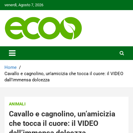
Skip
venerdì, Agosto 7, 2026
to
content
Tutelare il nostro Pianeta è la nostra priorità
Ecoo.it
Home
Cavallo e cagnolino, un’amicizia che tocca il cuore: il VIDEO
dall’immensa dolcezza
ANIMALI
Cavallo e cagnolino, un’amicizia
che tocca il cuore: il VIDEO
dall’immensa dolcezza