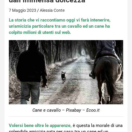
7 Maggio 2023
Alessia Conte
La storia che vi raccontiamo oggi vi farà intenerire,
un’amicizia particolare tra un cavallo ed un cane ha
colpito milioni di utenti sul web.
Cane e cavallo – Pixabay – Ecoo.it
Volersi bene oltre le apparenze,
è questa la morale di una
splendida amicizia nata per caso tra un cane ed un