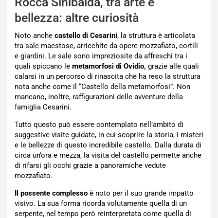
Rocca Sinibalda, tra arte e
bellezza: altre curiosità
Noto anche
castello di Cesarini
, la struttura è articolata
tra sale maestose, arricchite da opere mozzafiato, cortili
e giardini. Le sale sono impreziosite da affreschi tra i
quali spiccano le
metamorfosi di Ovidio,
grazie alle quali
calarsi in un percorso di rinascita che ha reso la struttura
nota anche come il “Castello della metamorfosi”. Non
mancano, inoltre, raffigurazioni delle avventure della
famiglia Cesarini.
Tutto questo può essere contemplato nell’ambito di
suggestive visite guidate, in cui scoprire la storia, i misteri
e le bellezze di questo incredibile castello. Dalla durata di
circa un’ora e mezza, la visita del castello permette anche
di rifarsi gli occhi grazie a panoramiche vedute
mozzafiato.
Il possente complesso
è noto per il suo grande impatto
visivo. La sua forma ricorda volutamente quella di un
serpente, nel tempo però reinterpretata come quella di