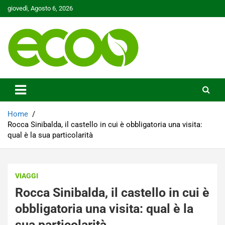
Skip
giovedì, Agosto 6, 2026
to
content
Tutelare il nostro Pianeta è la nostra priorità
Ecoo.it
Home
Rocca Sinibalda, il castello in cui è obbligatoria una visita:
qual è la sua particolarità
VIAGGI
Rocca Sinibalda, il castello in cui è
obbligatoria una visita: qual è la
sua particolarità