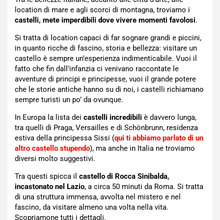
location di mare e agli scorci di montagna, troviamo i
castelli, mete imperdibili dove vivere momenti favolosi
.
Si tratta di location capaci di far sognare grandi e piccini,
in quanto ricche di fascino, storia e bellezza: visitare un
castello è sempre un’esperienza indimenticabile. Vuoi il
fatto che fin dall’infanzia ci venivano raccontate le
avventure di principi e principesse, vuoi il grande potere
che le storie antiche hanno su di noi, i castelli richiamano
sempre turisti un po’ da ovunque.
In Europa la lista dei
castelli incredibili
è davvero lunga,
tra quelli di Praga, Versailles e di Schönbrunn, residenza
estiva della principessa Sissi (
qui ti abbiamo parlato di un
altro castello stupendo
), ma anche in Italia ne troviamo
diversi molto suggestivi.
Tra questi spicca il
castello di Rocca Sinibalda,
incastonato nel Lazio
, a circa 50 minuti da Roma. Si tratta
di una struttura immensa, avvolta nel mistero e nel
fascino, da visitare almeno una volta nella vita.
Scopriamone tutti i dettagli.