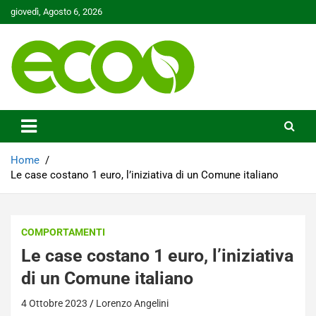
Skip
giovedì, Agosto 6, 2026
to
content
Tutelare il nostro Pianeta è la nostra priorità
Ecoo.it
Home
Le case costano 1 euro, l’iniziativa di un Comune italiano
COMPORTAMENTI
Le case costano 1 euro, l’iniziativa
di un Comune italiano
4 Ottobre 2023
Lorenzo Angelini