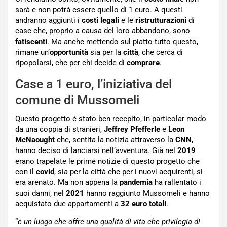
sarà e non potrà essere quello di 1 euro. A questi
andranno aggiunti i
costi legali
e le
ristrutturazioni
di
case che, proprio a causa del loro abbandono, sono
fatiscenti
. Ma anche mettendo sul piatto tutto questo,
rimane un’
opportunità
sia per la
città
, che cerca di
ripopolarsi, che per chi decide di
comprare
.
Case a 1 euro, l’iniziativa del
comune di Mussomeli
Questo progetto è stato ben recepito, in particolar modo
da una coppia di stranieri,
Jeffrey Pfefferle
e
Leon
McNaought
che, sentita la notizia attraverso la
CNN
,
hanno deciso di lanciarsi nell’avventura. Già nel
2019
erano trapelate le prime notizie di questo progetto che
con il
covid
, sia per la città che per i nuovi acquirenti, si
era arenato. Ma non appena la
pandemia
ha rallentato i
suoi danni, nel
2021
hanno raggiunto Mussomeli e hanno
acquistato due appartamenti a
32 euro totali
.
“
è un luogo che offre una qualità di vita che privilegia di