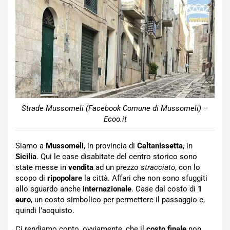
Strade Mussomeli (Facebook Comune di Mussomeli) –
Ecoo.it
Siamo a
Mussomeli
, in provincia di
Caltanissetta
, in
Sicilia
. Qui le case disabitate del centro storico sono
state messe in
vendita
ad un prezzo
stracciato
, con lo
scopo di
ripopolare
la città. Affari che non sono sfuggiti
allo sguardo anche
internazionale
. Case dal costo di
1
euro
, un costo simbolico per permettere il passaggio e,
quindi l’acquisto.
Ci rendiamo conto, ovviamente, che il
costo finale
non