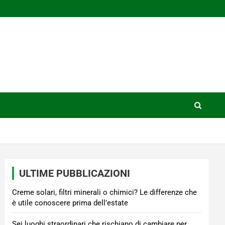
ULTIME PUBBLICAZIONI
Creme solari, filtri minerali o chimici? Le differenze che
è utile conoscere prima dell’estate
Sei luoghi straordinari che rischiano di cambiare per