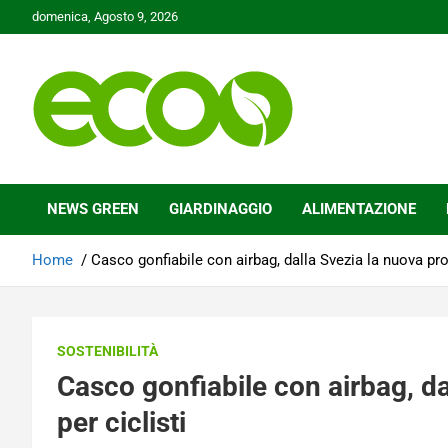
Skip
domenica, Agosto 9, 2026
to
content
Tutelare il nostro Pianeta è la nostra priorità
Ecoo.it
NEWS GREEN
GIARDINAGGIO
ALIMENTAZIONE
Home
Casco gonfiabile con airbag, dalla Svezia la nuova pro
SOSTENIBILITÀ
Casco gonfiabile con airbag, da
per ciclisti