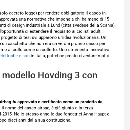
 solo decreto legge) per rendere obbligatorio il casco in
ta approvata una normativa che impone a chi ha meno di 15
nti di design industriale a Lund (città svedese della Scania),
opportunità di estendere il requisito ai ciclisti adulti,
progetto di tesi svilupparono un’idea rivoluzionaria. Un
e un caschetto che non era un vero e proprio casco per
torno al collo come un colletto. Uno strumento innovativo
elettriche e non
in Italia, potrebbe presto diventare molto
vo modello Hovding 3 con
irbag fu approvato e certificato come un prodotto da
il nome del casco-airbag, è già giunto alla terza
l 2015. Nello stesso anno le due fondatrici Anna Haupt e
po dieci anni dalla sua costituzione.