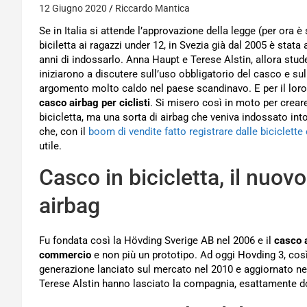
12 Giugno 2020
Riccardo Mantica
Se in Italia si attende l’approvazione della legge (per ora è
biciletta ai ragazzi under 12, in Svezia già dal 2005 è sta
anni di indossarlo. Anna Haupt e Terese Alstin, allora stude
iniziarono a discutere sull’uso obbligatorio del casco e sull’
argomento molto caldo nel paese scandinavo. E per il loro 
casco airbag per ciclisti
. Si misero così in moto per crear
bicicletta, ma una sorta di airbag che veniva indossato in
che, con il
boom di vendite fatto registrare dalle biciclette 
utile.
Casco in bicicletta, il nuo
airbag
Fu fondata così la Hövding Sverige AB nel 2006 e il
casco a
commercio
e non più un prototipo. Ad oggi Hovding 3, così 
generazione lanciato sul mercato nel 2010 e aggiornato ne
Terese Alstin hanno lasciato la compagnia, esattamente do