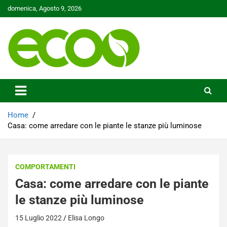
Skip
domenica, Agosto 9, 2026
to
content
Tutelare il nostro Pianeta è la nostra priorità
Ecoo.it
Home
Casa: come arredare con le piante le stanze più luminose
COMPORTAMENTI
Casa: come arredare con le piante
le stanze più luminose
15 Luglio 2022
Elisa Longo