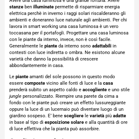
Avere una casa luminosa è una grande fortuna. Avere
stanze
ben
illuminate
permette di risparmiare energia
elettrica perchè in inverno i raggi solari riscalderanno gli
ambienti e doneranno luce naturale agli ambienti. Per chi
lavora in smart working una casa luminosa è un vero
toccasana per il portafogli. Progettare una casa luminosa
con le piante da interno, invece, non è così facile.
Generalmente le
piante
da interno sono
adattabili
in
contesti con luce indiretta o ombra. Ne esistono alcune
varietà che danno la possibilità di crescere
abbondantemente in casa.
Le
piante
amanti del sole possono in questo modo
essere
composte
vicino alle fonti di luce e la
casa
prenderà subito un aspetto caldo e
accogliente
e uno stile
jungle
personalizzato. Riempire una parete da cima a
fondo con le piante può creare un effetto lussureggiante
oppure la luce di un lucernaio può diventare luogo di un
giardino sospeso. E’ bene
scegliere
le
varietà
più
adatte
in base al tipo di
esposizione solare
e alla quantità di ore
di luce effettiva che la pianta può assorbire.