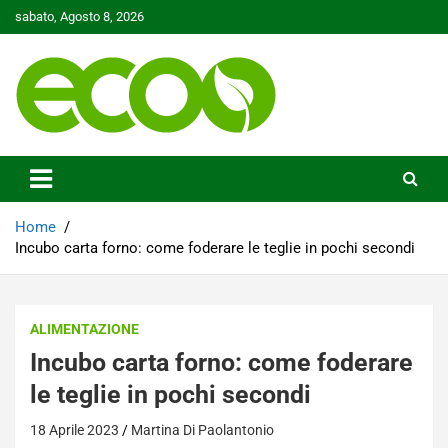
Skip
sabato, Agosto 8, 2026
to
content
Tutelare il nostro Pianeta è la nostra priorità
Ecoo.it
Home
Incubo carta forno: come foderare le teglie in pochi secondi
ALIMENTAZIONE
Incubo carta forno: come foderare
le teglie in pochi secondi
18 Aprile 2023
Martina Di Paolantonio