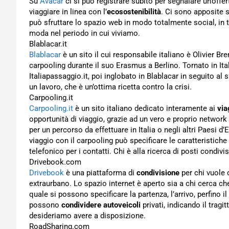
Su
Avacar
ci si può registrare subito per segnalare un’offe
viaggiare in linea con l’
ecosostenibilità
. Ci sono apposite s
può sfruttare lo spazio web in modo totalmente social, in 
moda nel periodo in cui viviamo.
Blablacar.it
Blablacar
è un sito il cui responsabile italiano è Olivier Br
carpooling durante il suo Erasmus a Berlino. Tornato in It
Italiapassaggio.it, poi inglobato in Blablacar in seguito al
un lavoro, che è un’ottima ricetta contro la crisi.
Carpooling.it
Carpooling.it
è un sito italiano dedicato interamente ai
via
opportunità di viaggio, grazie ad un vero e proprio network d
per un percorso da effettuare in Italia o negli altri Paesi d’
viaggio con il carpooling può specificare le caratteristich
telefonico per i contatti. Chi è alla ricerca di posti condivi
Drivebook.com
Drivebook
è una piattaforma di
condivisione
per chi vuole 
extraurbano. Lo spazio internet è aperto sia a chi cerca che
quale si possono specificare la partenza, l’arrivo, perfino i
possono
condividere autoveicoli
privati, indicando il trag
desideriamo avere a disposizione.
RoadSharing.com