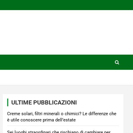
ULTIME PUBBLICAZIONI
Creme solari, filtri minerali o chimici? Le differenze che
è utile conoscere prima dell’estate
Sei luoghi straordinari che rischiano di cambiare per