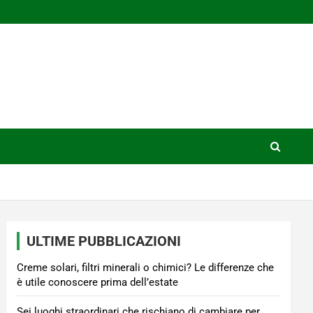
ULTIME PUBBLICAZIONI
Creme solari, filtri minerali o chimici? Le differenze che
è utile conoscere prima dell’estate
Sei luoghi straordinari che rischiano di cambiare per