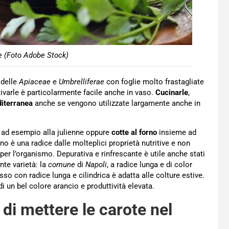
ne (Foto Adobe Stock)
 delle
Apiaceae
e
Umbrelliferae
con foglie molto frastagliate
tivarle è particolarmente facile anche in vaso.
Cucinarle
,
iterranea
anche se vengono utilizzate largamente anche in
d esempio alla julienne oppure
cotte al forno
insieme ad
rno è una radice dalle molteplici proprietà nutritive e non
 per l’organismo. Depurativa e rinfrescante è utile anche stati
nte varietà: la
comune
di
Napoli
, a radice lunga e di color
sso con radice lunga e cilindrica è adatta alle colture estive.
i un bel colore arancio e produttività elevata.
di mettere le carote nel