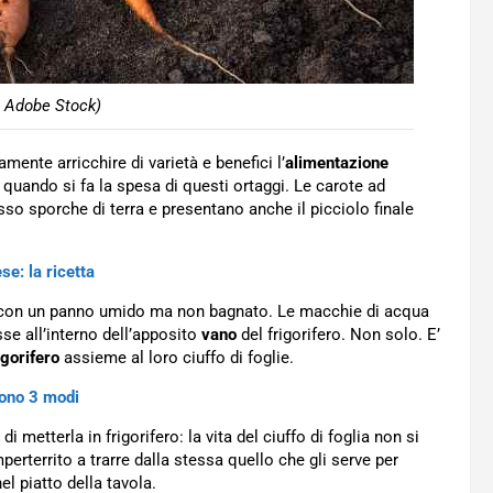
o Adobe Stock)
mente arricchire di varietà e benefici l’
alimentazione
quando si fa la spesa di questi ortaggi. Le carote ad
o sporche di terra e presentano anche il picciolo finale
e: la ricetta
a con un panno umido ma non bagnato. Le macchie di acqua
se all’interno dell’apposito
vano
del frigorifero. Non solo. E’
igorifero
assieme al loro ciuffo di foglie.
sono 3 modi
di metterla in frigorifero: la vita del ciuffo di foglia non si
perterrito a trarre dalla stessa quello che gli serve per
el piatto della tavola.