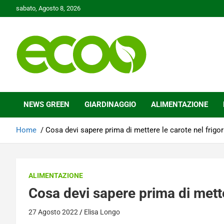
Skip
sabato, Agosto 8, 2026
to
content
Tutelare il nostro Pianeta è la nostra priorità
Ecoo.it
NEWS GREEN
GIARDINAGGIO
ALIMENTAZIONE
Home
Cosa devi sapere prima di mettere le carote nel frigor
ALIMENTAZIONE
Cosa devi sapere prima di mette
27 Agosto 2022
Elisa Longo