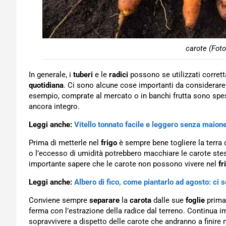
carote (Fot
In generale, i
tuberi
e le
radici
possono se utilizzati corretta
quotidiana
. Ci sono alcune cose importanti da considerare 
esempio, comprate al mercato o in banchi frutta sono spess
ancora integro.
Leggi anche:
Vitello tonnato facile e leggero senza maiones
Prima di metterle nel
frigo
è sempre bene togliere la terr
o l’eccesso di umidità potrebbero macchiare le carote stes
importante sapere che le carote non possono vivere nel
fr
Leggi anche:
Albero di fico, come piantarlo ad agosto: ci 
Conviene sempre
separare
la
carota
dalle sue
foglie
prima 
ferma con l’estrazione della radice dal terreno. Continua im
sopravvivere a dispetto delle carote che andranno a finire n