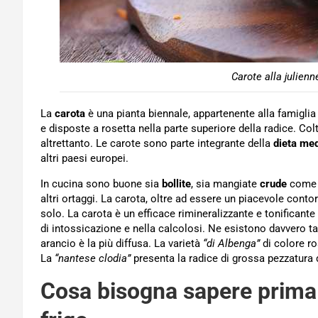
Carote alla julien
La
carota
è una pianta biennale, appartenente alla famiglia
e disposte a rosetta nella parte superiore della radice. Col
altrettanto. Le carote sono parte integrante della
dieta med
altri paesi europei.
In cucina sono buone sia
bollite
, sia mangiate
crude
come a
altri ortaggi. La carota, oltre ad essere un piacevole conto
solo. La carota è un efficace rimineralizzante e tonificante
di intossicazione e nella calcolosi. Ne esistono davvero ta
arancio è la più diffusa. La varietà
“di Albenga”
di colore ro
La
“nantese clodia”
presenta la radice di grossa pezzatura d
Cosa bisogna sapere prima 