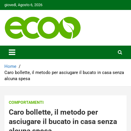
Skip
giovedì, Agosto 6, 2026
to
content
Tutelare il nostro Pianeta è la nostra priorità
Ecoo.it
Home
Caro bollette, il metodo per asciugare il bucato in casa senza
alcuna spesa
COMPORTAMENTI
Caro bollette, il metodo per
asciugare il bucato in casa senza
alcuna spesa