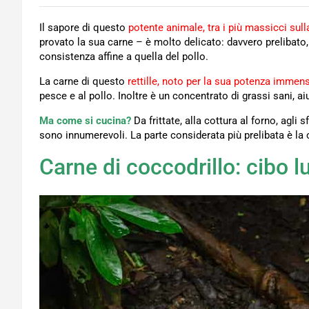
Il sapore di questo
potente animale, tra i più massicci sull
provato la sua carne – è molto delicato: davvero prelibato
consistenza affine a quella del pollo.
La carne di questo
rettille, noto per la sua potenza immens
pesce e al pollo. Inoltre è un concentrato di grassi sani, a
Ma come si cucina?
Da frittate, alla cottura al forno, agli 
sono innumerevoli. La parte considerata più prelibata è la 
Carne di coccodrillo: cibo l