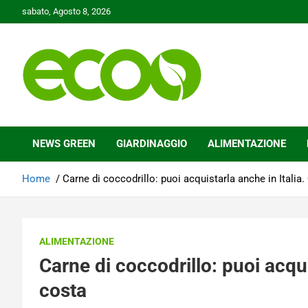
Skip
sabato, Agosto 8, 2026
to
content
Tutelare il nostro Pianeta è la nostra priorità
Ecoo.it
NEWS GREEN
GIARDINAGGIO
ALIMENTAZIONE
Home
Carne di coccodrillo: puoi acquistarla anche in Italia
ALIMENTAZIONE
Carne di coccodrillo: puoi acqui
costa