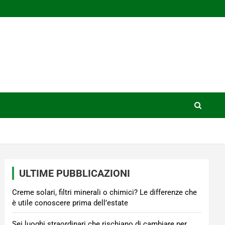
ULTIME PUBBLICAZIONI
Creme solari, filtri minerali o chimici? Le differenze che
è utile conoscere prima dell’estate
Sei luoghi straordinari che rischiano di cambiare per