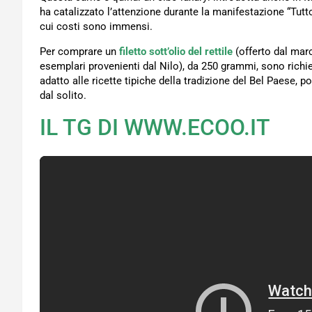
ha catalizzato l’attenzione durante la manifestazione “Tutto
cui costi sono immensi.
Per comprare un
filetto sott’olio del rettile
(offerto dal mar
esemplari provenienti dal Nilo), da 250 grammi, sono richi
adatto alle ricette tipiche della tradizione del Bel Paese,
dal solito.
IL TG DI WWW.ECOO.IT