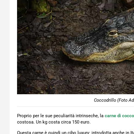
Coccodrillo (Foto Ad
Proprio per le sue peculiarità intrinseche, la
carne di cocco
costosa. Un kg costa circa 150 euro.
Questa carne è quindi un cibo luxury: introdotta anche in It