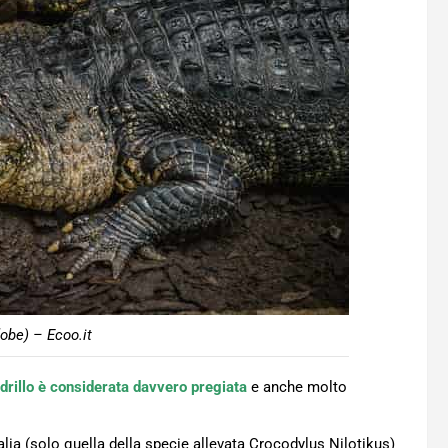
obe) – Ecoo.it
drillo è considerata davvero pregiata
e anche molto
alia (solo quella della specie allevata Crocodylus Nilotikus)