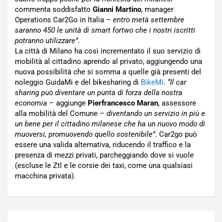
commenta soddisfatto
Gianni Martino
, manager
Operations Car2Go in Italia –
entro metà settembre
saranno 450 le unità di smart fortwo che i nostri iscritti
potranno utilizzare”
.
La città di Milano ha così incrementato il suo servizio di
mobilità al cittadino aprendo al privato, aggiungendo una
nuova possibilità che si somma a quelle già presenti del
noleggio GuidaMi e del bikesharing di
BikeMi
.
“Il car
sharing può diventare un punta di forza della nostra
economia
– aggiunge
Pierfrancesco Maran
, assessore
alla mobilità del Comune –
diventando un servizio in più e
un bene per il cittadino milanese che ha un nuovo modo di
muoversi, promuovendo quello sostenibile”
. Car2go può
essere una valida alternativa, riducendo il traffico e la
presenza di mezzi privati, parcheggiando dove si vuole
(escluse le Ztl e le corsie dei taxi, come una qualsiasi
macchina privata).
Navigazione