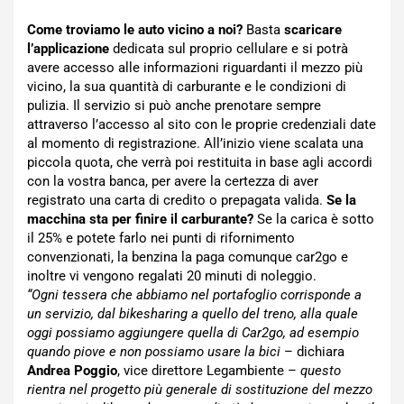
Come troviamo le auto vicino a noi?
Basta
scaricare
l’applicazione
dedicata sul proprio cellulare e si potrà
avere accesso alle informazioni riguardanti il mezzo più
vicino, la sua quantità di carburante e le condizioni di
pulizia. Il servizio si può anche prenotare sempre
attraverso l’accesso al sito con le proprie credenziali date
al momento di registrazione. All’inizio viene scalata una
piccola quota, che verrà poi restituita in base agli accordi
con la vostra banca, per avere la certezza di aver
registrato una carta di credito o prepagata valida.
Se la
macchina sta per finire il carburante?
Se la carica è sotto
il 25% e potete farlo nei punti di rifornimento
convenzionati, la benzina la paga comunque car2go e
inoltre vi vengono regalati 20 minuti di noleggio.
“Ogni tessera che abbiamo nel portafoglio corrisponde a
un servizio, dal bikesharing a quello del treno, alla quale
oggi possiamo aggiungere quella di Car2go, ad esempio
quando piove e non possiamo usare la bici
– dichiara
Andrea Poggio
, vice direttore Legambiente –
questo
rientra nel progetto più generale di sostituzione del mezzo