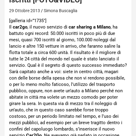
29 Ottobre 2013
Simona Buscaglia
[galleria id=”1735″]
Il
car2go
, il nuovo servizio di
car sharing a Milano
, ha
battuto ogni record: 50.000 iscritti in poco più di due
mesi, quasi 700 iscritti al giorno, 100.000 noleggi dal
lancio e altre 150 vetture in arrivo, che faranno salire la
flotta totale a circa 600 unità. Il risultato è il migliore di
tutte le 24 città del mondo nel quale è stato lanciato il
servizio. Qual è il segreto di questo successo immediato?
Sarà capitato anche a voi: siete in centro città, magari
con delle borse della spesa che non vi rendono possibile,
o per lo meno molto faticoso, l’utilizzo del trasporto
pubblico, oppure, non avete un’auto a Milano perché non
abitate in città ma volete un mezzo comodo per poter
girare la sera. In questa via di mezzo tra il noleggio di
un’auto, che in questo caso sarebbe forse troppo
costoso, per un periodo limitato nel tempo, e l’uso dei
mezzi pubblici, ad esempio per un breve tragitto dentro i
confini del capoluogo lombardo, s’inserisce il nuovo
servizio
Car2Go
. Ne avevamo già parlato in occasione