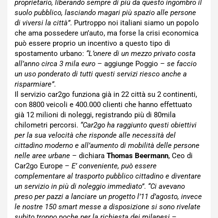
proprietario, liberando sempre di più da questo ingombro il
suolo pubblico, lasciando magari più spazio alle persone
di viversi la città”
. Purtroppo noi italiani siamo un popolo
che ama possedere un’auto, ma forse la crisi economica
può essere proprio un incentivo a questo tipo di
spostamento urbano:
“L’onere di un mezzo privato costa
all’anno circa 3 mila euro
– aggiunge Poggio –
se faccio
un uso ponderato di tutti questi servizi riesco anche a
risparmiare”
.
Il servizio car2go funziona già in 22 città su 2 continenti,
con 8800 veicoli e 400.000 clienti che hanno effettuato
già 12 milioni di noleggi, registrando più di 80mila
chilometri percorsi.
“Car2go ha raggiunto questi obiettivi
per la sua velocità che risponde alle necessità del
cittadino moderno e all’aumento di mobilità delle persone
nelle aree urbane
– dichiara
Thomas Beermann
, Ceo di
Car2go Europe –
E’ conveniente, può essere
complementare al trasporto pubblico cittadino e diventare
un servizio in più di noleggio immediato”
.
“Ci avevano
preso per pazzi a lanciare un progetto l’11 d’agosto, invece
le nostre 150 smart messe a disposizione si sono rivelate
subito troppo poche per la richiesta dei milanesi
–