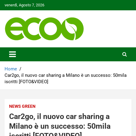
Skip
venerdì, Agosto 7, 2026
to
content
Tutelare il nostro Pianeta è la nostra priorità
Ecoo.it
Home
Car2go, il nuovo car sharing a Milano è un successo: 50mila
iscritti [FOTO&VIDEO]
NEWS GREEN
Car2go, il nuovo car sharing a
Milano è un successo: 50mila
iscritti [FOTO&VIDEO]