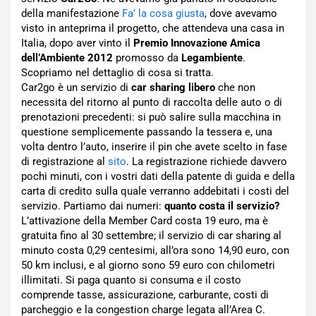
della manifestazione
Fa’ la cosa giusta
, dove avevamo
visto in anteprima il progetto, che attendeva una casa in
Italia, dopo aver vinto il
Premio Innovazione Amica
dell’Ambiente 2012
promosso da
Legambiente
.
Scopriamo nel dettaglio di cosa si tratta.
Car2go è un servizio di
car sharing libero
che non
necessita del ritorno al punto di raccolta delle auto o di
prenotazioni precedenti: si può salire sulla macchina in
questione semplicemente passando la tessera e, una
volta dentro l’auto, inserire il pin che avete scelto in fase
di registrazione al
sito
. La registrazione richiede davvero
pochi minuti, con i vostri dati della patente di guida e della
carta di credito sulla quale verranno addebitati i costi del
servizio. Partiamo dai numeri:
quanto costa il servizio?
L’attivazione della Member Card costa 19 euro, ma è
gratuita fino al 30 settembre; il servizio di car sharing al
minuto costa 0,29 centesimi, all’ora sono 14,90 euro, con
50 km inclusi, e al giorno sono 59 euro con chilometri
illimitati. Si paga quanto si consuma e il costo
comprende tasse, assicurazione, carburante, costi di
parcheggio e la congestion charge legata all’Area C.