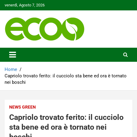
Skip
venerdì, Agosto 7, 2026
to
content
Tutelare il nostro Pianeta è la nostra priorità
Ecoo.it
Home
Capriolo trovato ferito: il cucciolo sta bene ed ora è tornato
nei boschi
NEWS GREEN
Capriolo trovato ferito: il cucciolo
sta bene ed ora è tornato nei
boschi