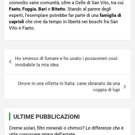
coinvolto varie comunità, oltre a Celle di San Vito, tra cui
Faeto
,
Foggia
,
Bari
e
Bitetto
. Stando al parere degli
esperti, l’esemplare potrebbe far parte di una
famiglia di
caprioli
che vive da tempo in libertà nei boschi fra San
Vito e Faeto.
Navigazione
Ho smesso di fumare e ho usato i posaceneri così:
articoli
invidiabile la mia idea
Orrore in una villetta in Italia: cane sbranato da una
coppia di lupi
ULTIME PUBBLICAZIONI
Creme solari, filtri minerali o chimici? Le differenze che è
utile conoscere prima dell’estate