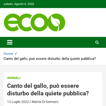
Skip
sabato, Agosto 8, 2026
to
content
Tutelare il nostro Pianeta è la nostra priorità
Ecoo.it
Home
Canto del gallo, può essere disturbo della quiete pubblica?
ANIMALI
Canto del gallo, può essere
disturbo della quiete pubblica?
12 Luglio 2022
Mattia Di Gennaro