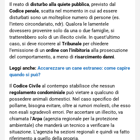
Il reato di
disturbo alla quiete pubblica
, previsto dal
Codice penale
, scatta nel momento in cui ad essere
disturbati sono un molteplice numero di persone (es.
l’intero circondariato, ndr). Qualora le lamentele
dovessero provenire solo da una o due famiglie, si
tratterebbero solo di un illecito civile. In quest’ultimo
caso, si deve ricorrere al
Tribunale
per chiedere
l’emissione di un
ordine con l’inibitoria
alla prosecuzione
del comportamento, a meno di
risarcimento danni
.
Leggi anche:
Accarezzare un cane estraneo: come capire
quando si può?
Il
Codice Civile
al contempo stabilisce che nessun
regolamento condominiale
può vietare a qualcuno di
possedere animali domestici. Nel caso specifico del
pollame, bisogna evitare, oltre ai rumori molesti, che esso
non esali sgradevoli errori. Per accertare un illecito, va
chiamata l’
Arpa
(agenzia regionale per la protezione
ambientale) che manderà un tecnico a verificare la
situazione. L’agenzia ha sezioni regionali e quindi va fatto
riferimento a quello della propria.