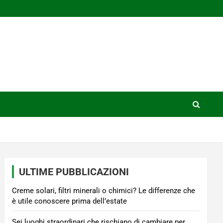
ULTIME PUBBLICAZIONI
Creme solari, filtri minerali o chimici? Le differenze che
è utile conoscere prima dell’estate
Sei luoghi straordinari che rischiano di cambiare per