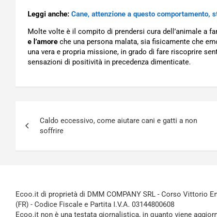
Leggi anche:
Cane, attenzione a questo comportamento, s
Molte volte è il compito di prendersi cura dell’animale a fa
e l’amore
che una persona malata, sia fisicamente che emo
una vera e propria missione, in grado di fare riscoprire sent
sensazioni di positività in precedenza dimenticate.
Navigazione
Caldo eccessivo, come aiutare cani e gatti a non
articoli
soffrire
Ecoo.it di proprietà di DMM COMPANY SRL - Corso Vittorio Ema
(FR) - Codice Fiscale e Partita I.V.A. 03144800608
Ecoo.it non è una testata giornalistica, in quanto viene aggior