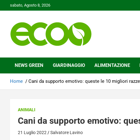
Skip
sabato, Agosto 8, 2026
to
content
Tutelare il nostro Pianeta è la nostra priorità
Ecoo.it
NEWS GREEN
GIARDINAGGIO
ALIMENTAZIONE
Home
Cani da supporto emotivo: queste le 10 migliori razze
ANIMALI
Cani da supporto emotivo: quest
21 Luglio 2022
Salvatore Lavino