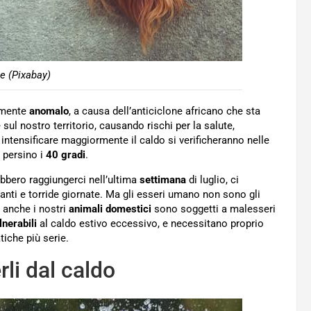
e (Pixabay)
amente
anomalo
, a causa dell’anticiclone africano che sta
 sul nostro territorio, causando rischi per la salute,
 intensificare maggiormente il caldo si verificheranno nelle
 persino i
40 gradi
.
bbero raggiungerci nell’ultima
settimana
di luglio, ci
anti e torride giornate. Ma gli esseri umano non sono gli
 anche i nostri
animali domestici
sono soggetti a malesseri
nerabili
al caldo estivo eccessivo, e necessitano proprio
iche più serie.
li dal caldo