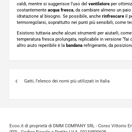
caldi, mentre si suggerisce l’uso del
ventilatore
per ottimizz
costantemente
acqua fresca
, da cambiare almeno un paio d
idratazione al bisogno. Se possibile, anche
rinfrescare
il p
termoregolarsi, soprattutto nei punti più sensibili, come te
Esistono tuttavia anche alcuni strumenti per aiutarli, come 
temperatura fresca prolungata, replicabile in versione “fai 
altro aiuto reperibile è la
bandana
refrigerante, da posiziona
Navigazione
Gatti, l’elenco dei nomi più utilizzati in Italia
articoli
Ecoo.it di proprietà di DMM COMPANY SRL - Corso Vittorio Ema