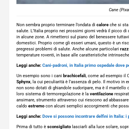
Cane (Pixa
Non sembra proprio terminare l’ondata di
calore
che si sta
salute. L’Italia proprio nei prossimi giorni vedrà il picco d
in alcune zone. A rimetterci sul piano del benessere tutta
domestici. Proprio come gli esseri umani, questo è un risc
pregressi problemi di salute. Anche alcune particolari
razz
temperature roventi, in base alle caratteristiche intrinseche
Leggi anche:
Cani-padroni, in Italia primo ospedale dove 
Un esempio sono i cani
brachicefali
, come ad esempio il Ca
Sphynx
, la cui peculiarità è l’assenza di pelo. Il motivo in
non sono dotati di ghiandole sudoripare, ma è il mantello d
loro sistema di termoregolazione è la
ventilazione
respira
ansimare, strumento attraverso cui riescono ad abbassare 
caldo
estremo
con alcuni semplici accorgimenti che possan
Leggi anche:
Dove si possono incontrare delfini in Italia: i 
Prima di tutto è
sconsigliato
lasciarli alla luce solare, sop