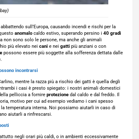
bay)
 abbattendo sull’Europa, causando incendi e rischi per la
i questo
anomalo
caldo estivo, superando persino i
40 gradi
via non sono solo le persone, ma anche gli animali
hio più elevato nei
cani
e nei
gatti
più anziani o con
e
possono essere più soggette alla sofferenza dettata dalle
.
possono incontrarsi
rlino, mentre la razza più a rischio dei gatti è quella degli
 entrambi i casi è presto spiegato: i nostri animali domestici
ella pelliccia a fornire
protezione
dal caldo e dal freddo. Il
toria, motivo per cui ad esempio vediamo i cani spesso
la temperatura interna. Noi possiamo aiutarli in caso di
o aiutarli a rinfrescarsi.
posti
rattutto negli orari più caldi, o in ambienti eccessivamente