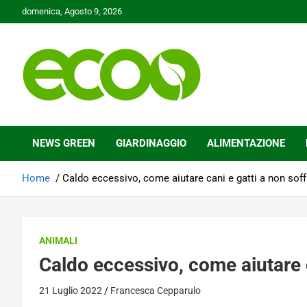
Skip
domenica, Agosto 9, 2026
to
content
Tutelare il nostro Pianeta è la nostra priorità
Ecoo.it
NEWS GREEN
GIARDINAGGIO
ALIMENTAZIONE
Home
Caldo eccessivo, come aiutare cani e gatti a non soff
ANIMALI
Caldo eccessivo, come aiutare c
21 Luglio 2022
Francesca Cepparulo