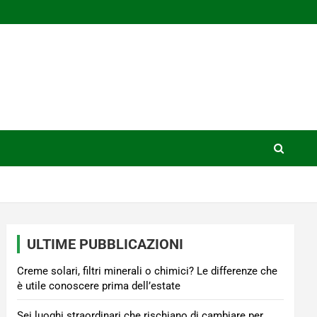
ULTIME PUBBLICAZIONI
Creme solari, filtri minerali o chimici? Le differenze che
è utile conoscere prima dell’estate
Sei luoghi straordinari che rischiano di cambiare per