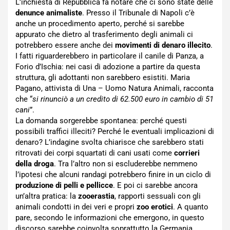
L’inchiesta di Repubblica fa notare che ci sono state delle
denunce animaliste
. Presso il Tribunale di Napoli c’è
anche un procedimento aperto, perché si sarebbe
appurato che dietro al trasferimento degli animali ci
potrebbero essere anche dei
movimenti di denaro illecito
.
I fatti riguarderebbero in particolare il canile di Panza, a
Forio d’Ischia: nei casi di adozione a partire da questa
struttura, gli adottanti non sarebbero esistiti. Maria
Pagano, attivista di Una – Uomo Natura Animali, racconta
che “
si rinunciò a un credito di 62.500 euro in cambio di 51
cani
”.
La domanda sorgerebbe spontanea: perché questi
possibili traffici illeciti? Perché le eventuali implicazioni di
denaro? L’indagine svolta chiarisce che sarebbero stati
ritrovati dei corpi squartati di cani usati come
corrieri
della droga
. Tra l’altro non si escluderebbe nemmeno
l’ipotesi che alcuni randagi potrebbero finire in un ciclo di
produzione di pelli e pellicce
. E poi ci sarebbe ancora
un’altra pratica: la
zooerastia
, rapporti sessuali con gli
animali condotti in dei veri e propri
zoo erotici
. A quanto
pare, secondo le informazioni che emergono, in questo
discorso sarebbe coinvolta soprattutto la Germania,