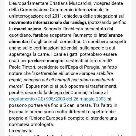
L’europarlamentare Cristiana Muscardini, vicepresidente
della Commissione Commercio internazionale, in
un’interrogazione del 2011, chiedeva delle spiegazioni sul
movimento internazionale dei randagi
, ipotizzando perfino
la
macellazione
. Secondo l’inchiesta presentata dal
quotidiano, farebbe sospettare l’aumento di
intolleranze
alimentari
fra gli animali domestici. Ci sarebbero sospetti
anche sulle certificazioni aziendali sulla specie a cui
appartenga la carne. I cani e i gatti potrebbero essere
usati per
produrre mangimi
destinati ai loro simili?
Paola Tintori, presidente dell’Enpa di Perugia, ha fatto
notare che “
spetterebbe all’Unione Europea stabilire
regole, secondo cui gli animali non siano considerati
merce
”. Eppure non ci si può opporre ai trasferimenti,
perché, secondo la delega dei Comuni, in base al
regolamento (CE) 998/2003 del 26 maggio 2003
, si
possono portare via fino a 5 cani a testa. Tra l’altro in
Europa le norme sono molto differenti e spetterebbe
proprio all’Unione Europea il compito di stendere una
normativa omologata.
La malavita