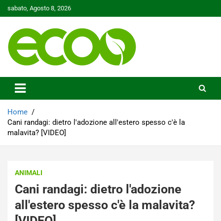
Skip
sabato, Agosto 8, 2026
to
content
Tutelare il nostro Pianeta è la nostra priorità
Ecoo.it
Home
Cani randagi: dietro l'adozione all'estero spesso c'è la
malavita? [VIDEO]
ANIMALI
Cani randagi: dietro l'adozione
all'estero spesso c'è la malavita?
[VIDEO]