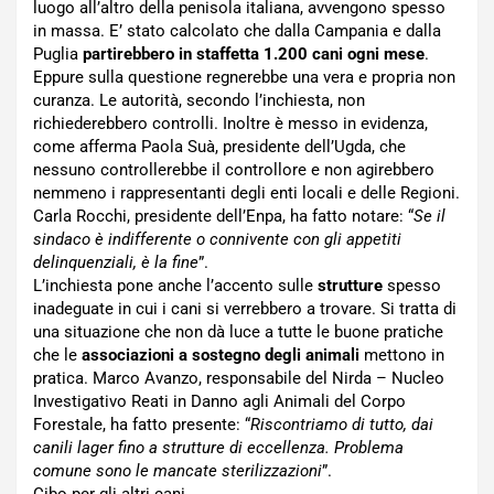
luogo all’altro della penisola italiana, avvengono spesso
in massa. E’ stato calcolato che dalla Campania e dalla
Puglia
partirebbero in staffetta 1.200 cani ogni mese
.
Eppure sulla questione regnerebbe una vera e propria non
curanza. Le autorità, secondo l’inchiesta, non
richiederebbero controlli. Inoltre è messo in evidenza,
come afferma Paola Suà, presidente dell’Ugda, che
nessuno controllerebbe il controllore e non agirebbero
nemmeno i rappresentanti degli enti locali e delle Regioni.
Carla Rocchi, presidente dell’Enpa, ha fatto notare: “
Se il
sindaco è indifferente o connivente con gli appetiti
delinquenziali, è la fine
”.
L’inchiesta pone anche l’accento sulle
strutture
spesso
inadeguate in cui i cani si verrebbero a trovare. Si tratta di
una situazione che non dà luce a tutte le buone pratiche
che le
associazioni a sostegno degli animali
mettono in
pratica. Marco Avanzo, responsabile del Nirda – Nucleo
Investigativo Reati in Danno agli Animali del Corpo
Forestale, ha fatto presente: “
Riscontriamo di tutto, dai
canili lager fino a strutture di eccellenza. Problema
comune sono le mancate sterilizzazioni
”.