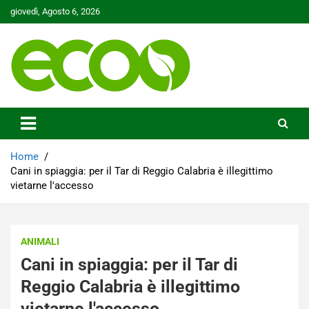
Skip
giovedì, Agosto 6, 2026
to
content
Tutelare il nostro Pianeta è la nostra priorità
Ecoo.it
Home
Cani in spiaggia: per il Tar di Reggio Calabria è illegittimo
vietarne l'accesso
ANIMALI
Cani in spiaggia: per il Tar di
Reggio Calabria è illegittimo
vietarne l'accesso