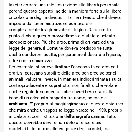
lasciar correre una tale limitazione alla libertà personale,
perché questo aspetto incide in maniera forte sulla libera
circolazione degli individui. Il Tar ha ritenuto che il divieto
imposto dall’amministrazione comunale è
completamente irragionevole e illogico. Da un certo
punto di vista questo provvedimento è stato giudicato
sproporzionato. Più che altro, prima di arrivare ad una
legge del genere, il Comune doveva predisporre tutte
quelle condizioni adatte, per garantire il decoro e l’igiene,
oltre che la
sicurezza
.
Per esempio, si poteva limitare l’accesso in determinati
orari, si potevano stabilire delle aree ben precise per gli
animali: valutare, invece, in maniera indiscriminata risulta
controproducente e soprattutto non fa altro che violare
quelle regole fondamentali, che dovrebbero stare alla
base di un adeguato rapporto fra uomo, animale e
ambiente
. E’ proprio al raggiungimento di questo obiettivo
che mira anche un’apposita legge, varata nel 1990, proprio
in Calabria, con l’istituzione dell’
anagrafe canina
. Tutto
questo dovrebbe servire non solo a rendere più
modellabili le norme alle esigenze degli uomini, ma