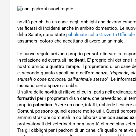
novità per chi ha un cane, degli obblighi che devono essere 
verificarsi di incidenti anche in ambito domestico. Le nuov
della Salute, sono state
pubblicate sulla Gazzetta Ufficiale
assumersi coloro che accettano di avere un animale.
Le nuove regole arrivano proprio per sottolineare la respons
in relazione ad eventuali
incidenti
. E’ proprio chi detiene i
nostro amico a quattro zampe. Il proprietario di un cane d
e, secondo quanto specificato nell’ordinanza, “
risponde, si
animali o cose provocati dall’animale stesso
”. Le informaz
lasciano certo spazio a dubbi.
Un’altra delle novità di rilievo di cui si parla nell’ordinanza 
formativi
per i proprietari di un cane, che prevedono, al term
proprio
patentino
. Avere un cane, infatti, richiede l’essere
Comuni, possono quindi essere molto utili. Questi percors
amministrazioni comunali in collaborazione con
associazi
professionali dei veterinari o con facoltà di medicina veter
Tra gli obblighi per i padroni di un cane, c’è quello relativo 