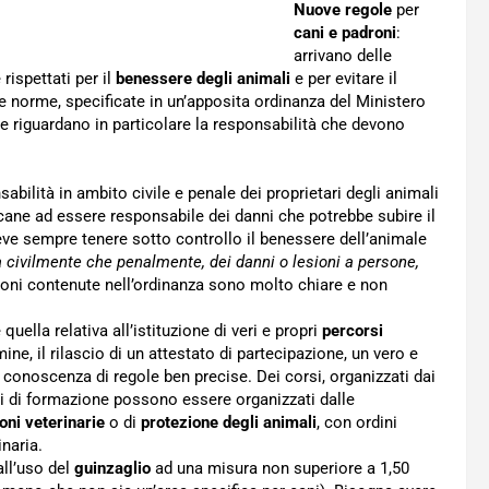
Nuove regole
per
cani e padroni
:
arrivano delle
rispettati per il
benessere degli animali
e per evitare il
e norme, specificate in un’apposita ordinanza del Ministero
e riguardano in particolare la responsabilità che devono
abilità in ambito civile e penale dei proprietari degli animali
l cane ad essere responsabile dei danni che potrebbe subire il
eve sempre tenere sotto controllo il benessere dell’animale
a civilmente che penalmente, dei danni o lesioni a persone,
ioni contenute nell’ordinanza sono molto chiare e non
è quella relativa all’istituzione di veri e propri
percorsi
ine, il rilascio di un attestato di partecipazione, un vero e
 a conoscenza di regole ben precise. Dei corsi, organizzati dai
i di formazione possono essere organizzati dalle
oni veterinarie
o di
protezione degli animali
, con ordini
inaria.
all’uso del
guinzaglio
ad una misura non superiore a 1,50