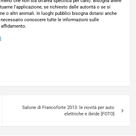
 meno che non sia un’area specifica per cani). Bisogna avere
tuarne l’applicazione, se richiesto dalle autorità o se si
one o altri animali. In luoghi pubblici bisogna dotarsi anche
 è necessario conoscere tutte le informazioni sulle
 affidamento.
]
Salone di Francoforte 2013: le novità per auto
elettriche e ibride [FOTO]