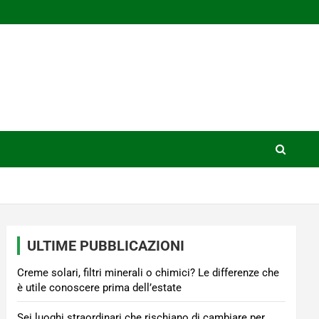
ULTIME PUBBLICAZIONI
Creme solari, filtri minerali o chimici? Le differenze che
è utile conoscere prima dell’estate
Sei luoghi straordinari che rischiano di cambiare per