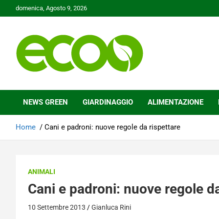
Skip
domenica, Agosto 9, 2026
to
content
Tutelare il nostro Pianeta è la nostra priorità
Ecoo.it
NEWS GREEN
GIARDINAGGIO
ALIMENTAZIONE
Home
Cani e padroni: nuove regole da rispettare
ANIMALI
Cani e padroni: nuove regole da
10 Settembre 2013
Gianluca Rini