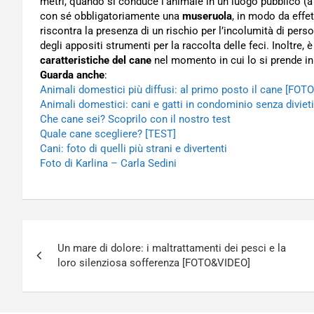
metri, quando si conduce l’animale in un luogo pubblico (a
con sé obbligatoriamente una
museruola
, in modo da effet
riscontra la presenza di un rischio per l’incolumità di pers
degli appositi strumenti per la raccolta delle feci. Inoltre,
caratteristiche del cane
nel momento in cui lo si prende in
Guarda anche
:
Animali domestici più diffusi: al primo posto il cane [FOTO
Animali domestici: cani e gatti in condominio senza divieti
Che cane sei? Scoprilo con il nostro test
Quale cane scegliere? [TEST]
Cani: foto di quelli più strani e divertenti
Foto di Karlina – Carla Sedini
Navigazione
Un mare di dolore: i maltrattamenti dei pesci e la
articoli
loro silenziosa sofferenza [FOTO&VIDEO]