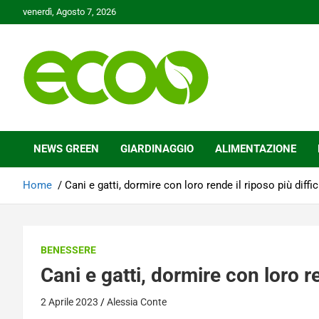
Skip
venerdì, Agosto 7, 2026
to
content
Tutelare il nostro Pianeta è la nostra priorità
Ecoo.it
NEWS GREEN
GIARDINAGGIO
ALIMENTAZIONE
Home
Cani e gatti, dormire con loro rende il riposo più diffic
BENESSERE
Cani e gatti, dormire con loro re
2 Aprile 2023
Alessia Conte