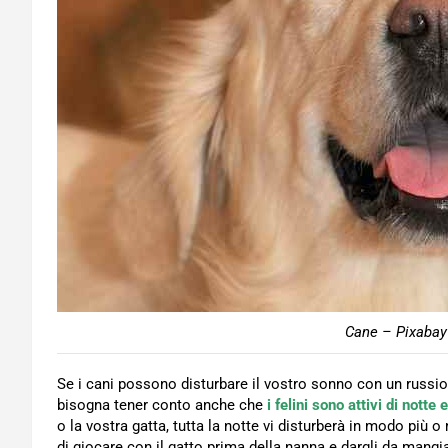
Cane – Pixabay 
Se i cani possono disturbare il vostro sonno con un russio
bisogna tener conto anche che
i felini sono attivi di notte
o la vostra gatta, tutta la notte vi disturberà in modo pi
di giocare con il gatto prima della nanna e dargli da man