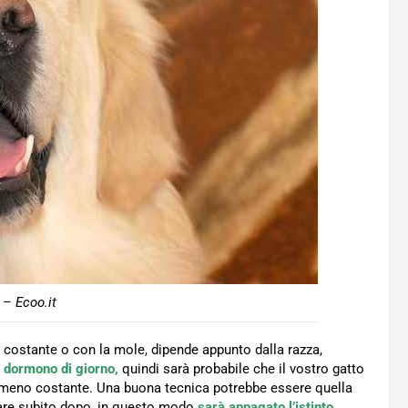
– Ecoo.it
 costante o con la mole, dipende appunto dalla razza,
 e dormono di giorno,
quindi sarà probabile che il vostro gatto
ù o meno costante. Una buona tecnica potrebbe essere quella
giare subito dopo, in questo modo
sarà appagato l’istinto