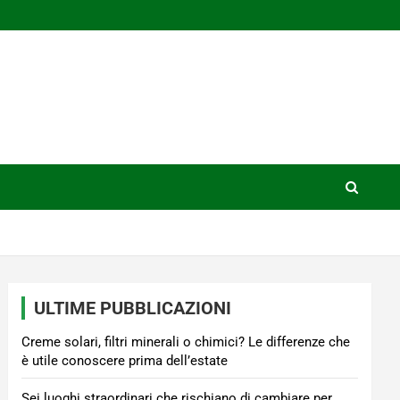
ULTIME PUBBLICAZIONI
Creme solari, filtri minerali o chimici? Le differenze che
è utile conoscere prima dell’estate
Sei luoghi straordinari che rischiano di cambiare per