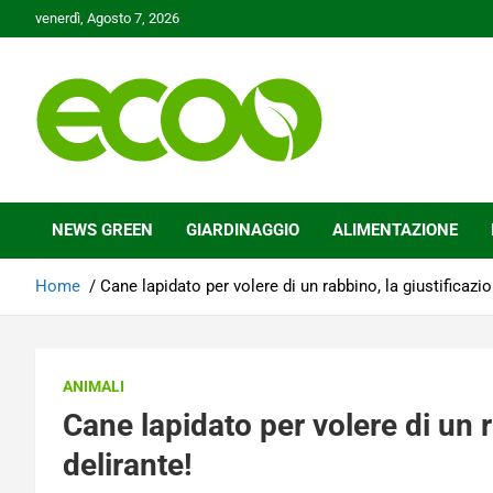
Skip
venerdì, Agosto 7, 2026
to
content
Tutelare il nostro Pianeta è la nostra priorità
Ecoo.it
NEWS GREEN
GIARDINAGGIO
ALIMENTAZIONE
Home
Cane lapidato per volere di un rabbino, la giustificazio
ANIMALI
Cane lapidato per volere di un r
delirante!