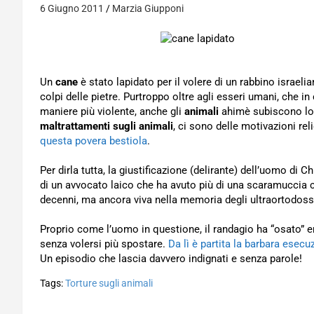
6 Giugno 2011
Marzia Giupponi
Un
cane
è stato lapidato per il volere di un rabbino israeli
colpi delle pietre. Purtroppo oltre agli esseri umani, che i
maniere più violente, anche gli
animali
ahimè subiscono lo 
maltrattamenti sugli animali
, ci sono delle motivazioni re
questa povera bestiola
.
Per dirla tutta, la giustificazione (delirante) dell’uomo di Ch
di un avvocato laico che ha avuto più di una scaramuccia c
decenni, ma ancora viva nella memoria degli ultraortodossi
Proprio come l’uomo in questione, il randagio ha “osato” ent
senza volersi più spostare.
Da lì è partita la barbara esecu
Un episodio che lascia davvero indignati e senza parole!
Tags:
Torture sugli animali