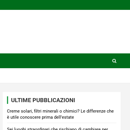
ULTIME PUBBLICAZIONI
Creme solari, filtri minerali o chimici? Le differenze che
è utile conoscere prima dell’estate
Sei luoghi straordinari che rischiano di cambiare per