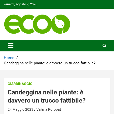
Skip
venerdì, Agosto 7, 2026
to
content
Tutelare il nostro Pianeta è la nostra priorità
Ecoo.it
Home
Candeggina nelle piante: è davvero un trucco fattibile?
GIARDINAGGIO
Candeggina nelle piante: è
davvero un trucco fattibile?
24 Maggio 2023
Valeria Poropat