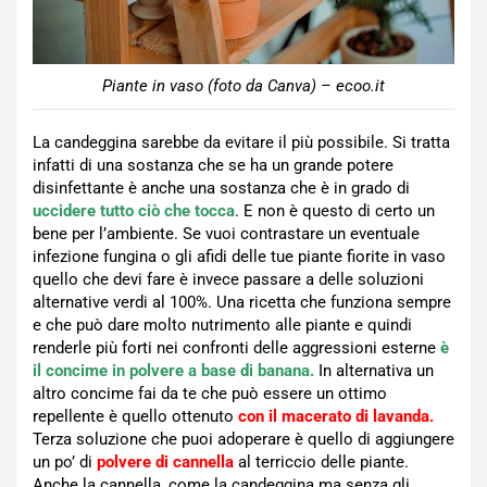
Piante in vaso (foto da Canva) – ecoo.it
La candeggina sarebbe da evitare il più possibile. Si tratta
infatti di una sostanza che se ha un grande potere
disinfettante è anche una sostanza che è in grado di
uccidere tutto ciò che tocca
. E non è questo di certo un
bene per l’ambiente. Se vuoi contrastare un eventuale
infezione fungina o gli afidi delle tue piante fiorite in vaso
quello che devi fare è invece passare a delle soluzioni
alternative verdi al 100%. Una ricetta che funziona sempre
e che può dare molto nutrimento alle piante e quindi
renderle più forti nei confronti delle aggressioni esterne
è
il concime in polvere a base di banana.
In alternativa un
altro concime fai da te che può essere un ottimo
repellente è quello ottenuto
con il macerato di lavanda.
Terza soluzione che puoi adoperare è quello di aggiungere
un po’ di
polvere di cannella
al terriccio delle piante.
Anche la cannella, come la candeggina ma senza gli