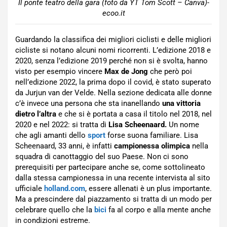
Il ponte teatro della gara (foto da YT Tom Scott – Canva)-
ecoo.it
Guardando la classifica dei migliori ciclisti e delle migliori
cicliste si notano alcuni nomi ricorrenti. L’edizione 2018 e
2020, senza l’edizione 2019 perché non si è svolta, hanno
visto per esempio vincere
Max de Jong
che però poi
nell’edizione 2022, la prima dopo il covid, è stato superato
da Jurjun van der Velde. Nella sezione dedicata alle donne
c’è invece una persona che sta inanellando
una vittoria
dietro l’altra
e che si è portata a casa il titolo nel 2018, nel
2020 e nel 2022: si tratta di
Lisa Scheenaard.
Un nome
che agli amanti dello
sport
forse suona familiare. Lisa
Scheenaard, 33 anni, è infatti
campionessa olimpica
nella
squadra di canottaggio del suo Paese. Non ci sono
prerequisiti per partecipare anche se, come sottolineato
dalla stessa campionessa in una recente intervista al sito
ufficiale
holland.com
, essere allenati è un plus importante.
Ma a prescindere dal piazzamento si tratta di un modo per
celebrare quello che la
bici
fa al corpo e alla mente anche
in condizioni estreme.