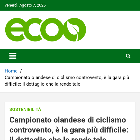
Skip
venerdì, Agosto 7, 2026
to
content
Tutelare il nostro Pianeta è la nostra priorità
Ecoo.it
Home
Campionato olandese di ciclismo controvento, è la gara più
difficile: il dettaglio che la rende tale
SOSTENIBILITÀ
Campionato olandese di ciclismo
controvento, è la gara più difficile:
il dettaglio che la rende tale