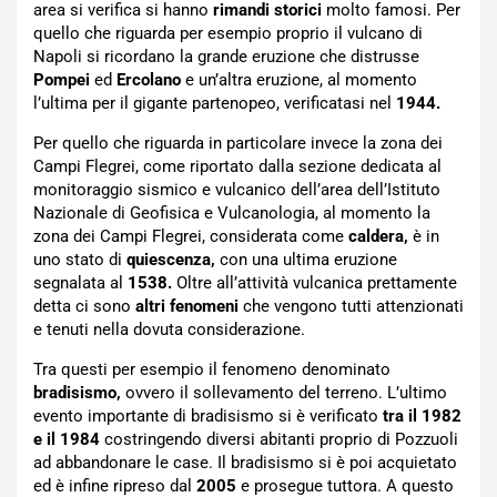
area si verifica si hanno
rimandi storici
molto famosi. Per
quello che riguarda per esempio proprio il vulcano di
Napoli si ricordano la grande eruzione che distrusse
Pompei
ed
Ercolano
e un’altra eruzione, al momento
l’ultima per il gigante partenopeo, verificatasi nel
1944.
Per quello che riguarda in particolare invece la zona dei
Campi Flegrei, come riportato dalla sezione dedicata al
monitoraggio sismico e vulcanico dell’area dell’Istituto
Nazionale di Geofisica e Vulcanologia, al momento la
zona dei Campi Flegrei, considerata come
caldera,
è in
uno stato di
quiescenza,
con una ultima eruzione
segnalata al
1538.
Oltre all’attività vulcanica prettamente
detta ci sono
altri fenomeni
che vengono tutti attenzionati
e tenuti nella dovuta considerazione.
Tra questi per esempio il fenomeno denominato
bradisismo,
ovvero il sollevamento del terreno. L’ultimo
evento importante di bradisismo si è verificato
tra il 1982
e il 1984
costringendo diversi abitanti proprio di Pozzuoli
ad abbandonare le case. Il bradisismo si è poi acquietato
ed è infine ripreso dal
2005
e prosegue tuttora. A questo