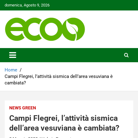
Skip
domenica, Agosto 9, 2026
to
content
Tutelare il nostro Pianeta è la nostra priorità
Ecoo.it
Home
Campi Flegrei, l’attività sismica dell’area vesuviana è
cambiata?
NEWS GREEN
Campi Flegrei, l’attività sismica
dell’area vesuviana è cambiata?