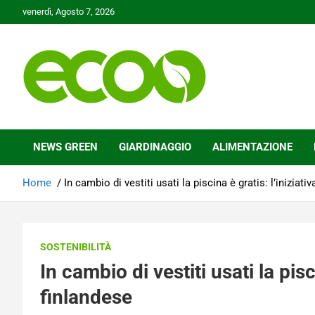
Skip
venerdì, Agosto 7, 2026
to
content
Tutelare il nostro Pianeta è la nostra priorità
Ecoo.it
NEWS GREEN
GIARDINAGGIO
ALIMENTAZIONE
Home
In cambio di vestiti usati la piscina è gratis: l’iniziati
SOSTENIBILITÀ
In cambio di vestiti usati la pisci
finlandese