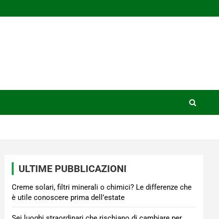
ULTIME PUBBLICAZIONI
Creme solari, filtri minerali o chimici? Le differenze che
è utile conoscere prima dell’estate
Sei luoghi straordinari che rischiano di cambiare per