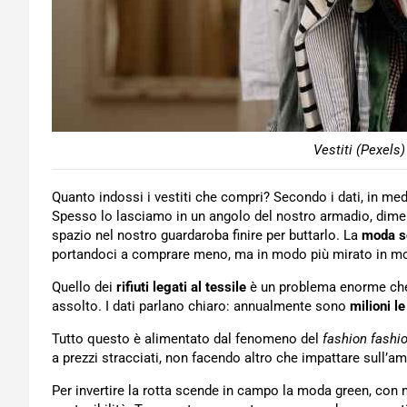
Vestiti (Pexels)
Quanto indossi i vestiti che compri? Secondo i dati, in me
Spesso lo lasciamo in un angolo del nostro armadio, di
spazio nel nostro guardaroba finire per buttarlo. La
moda so
portandoci a comprare meno, ma in modo più mirato in modo
Quello dei
rifiuti legati al tessile
è un problema enorme che r
assolto. I dati parlano chiaro: annualmente sono
milioni l
Tutto questo è alimentato dal fenomeno del
fashion fashi
a prezzi stracciati, non facendo altro che impattare sull’am
Per invertire la rotta scende in campo la moda green, con n