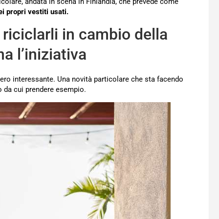
icolare, andata in scena in Finlandia, che prevede come
 propri vestiti usati.
riciclarli in cambio della
a l’iniziativa
avvero interessante. Una novità particolare che sta facendo
o da cui prendere esempio.