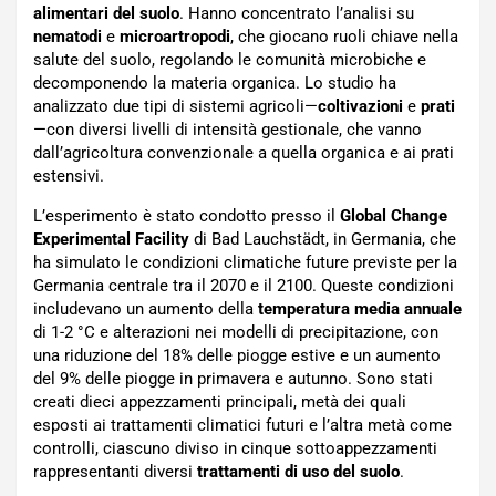
alimentari del suolo
. Hanno concentrato l’analisi su
nematodi
e
microartropodi
, che giocano ruoli chiave nella
salute del suolo, regolando le comunità microbiche e
decomponendo la materia organica. Lo studio ha
analizzato due tipi di sistemi agricoli—
coltivazioni
e
prati
—con diversi livelli di intensità gestionale, che vanno
dall’agricoltura convenzionale a quella organica e ai prati
estensivi.
L’esperimento è stato condotto presso il
Global Change
Experimental Facility
di Bad Lauchstädt, in Germania, che
ha simulato le condizioni climatiche future previste per la
Germania centrale tra il 2070 e il 2100. Queste condizioni
includevano un aumento della
temperatura media annuale
di 1-2 °C e alterazioni nei modelli di precipitazione, con
una riduzione del 18% delle piogge estive e un aumento
del 9% delle piogge in primavera e autunno. Sono stati
creati dieci appezzamenti principali, metà dei quali
esposti ai trattamenti climatici futuri e l’altra metà come
controlli, ciascuno diviso in cinque sottoappezzamenti
rappresentanti diversi
trattamenti di uso del suolo
.