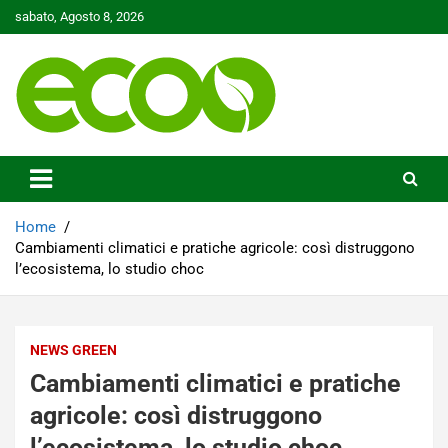
Skip
sabato, Agosto 8, 2026
to
content
Tutelare il nostro Pianeta è la nostra priorità
Ecoo.it
Home
Cambiamenti climatici e pratiche agricole: così distruggono
l’ecosistema, lo studio choc
NEWS GREEN
Cambiamenti climatici e pratiche
agricole: così distruggono
l’ecosistema, lo studio choc