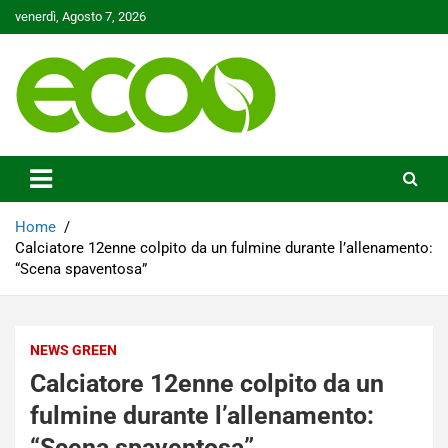
Skip
venerdì, Agosto 7, 2026
to
content
Tutelare il nostro Pianeta è la nostra priorità
Ecoo.it
Home
Calciatore 12enne colpito da un fulmine durante l’allenamento:
“Scena spaventosa”
NEWS GREEN
Calciatore 12enne colpito da un
fulmine durante l’allenamento:
“Scena spaventosa”