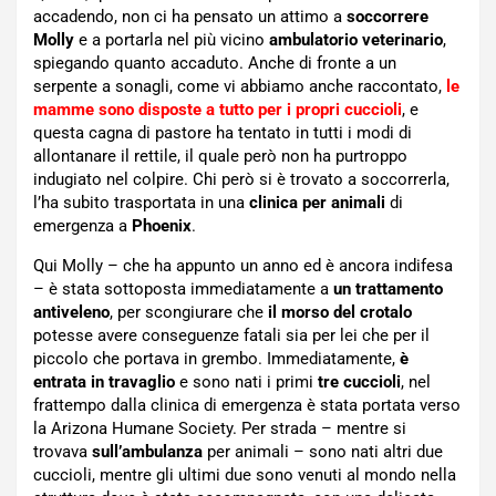
accadendo, non ci ha pensato un attimo a
soccorrere
Molly
e a portarla nel più vicino
ambulatorio veterinario
,
spiegando quanto accaduto. Anche di fronte a un
serpente a sonagli, come vi abbiamo anche raccontato,
le
mamme sono disposte a tutto per i propri cuccioli
, e
questa cagna di pastore ha tentato in tutti i modi di
allontanare il rettile, il quale però non ha purtroppo
indugiato nel colpire. Chi però si è trovato a soccorrerla,
l’ha subito trasportata in una
clinica per animali
di
emergenza a
Phoenix
.
Qui Molly – che ha appunto un anno ed è ancora indifesa
– è stata sottoposta immediatamente a
un trattamento
antiveleno
, per scongiurare che
il morso del crotalo
potesse avere conseguenze fatali sia per lei che per il
piccolo che portava in grembo. Immediatamente,
è
entrata in travaglio
e sono nati i primi
tre cuccioli
, nel
frattempo dalla clinica di emergenza è stata portata verso
la Arizona Humane Society. Per strada – mentre si
trovava
sull’ambulanza
per animali – sono nati altri due
cuccioli, mentre gli ultimi due sono venuti al mondo nella