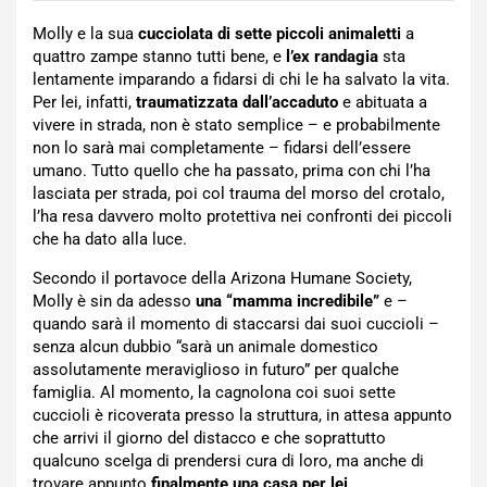
Molly e la sua
cucciolata di sette piccoli animaletti
a
quattro zampe stanno tutti bene, e
l’ex randagia
sta
lentamente imparando a fidarsi di chi le ha salvato la vita.
Per lei, infatti,
traumatizzata dall’accaduto
e abituata a
vivere in strada, non è stato semplice – e probabilmente
non lo sarà mai completamente – fidarsi dell’essere
umano. Tutto quello che ha passato, prima con chi l’ha
lasciata per strada, poi col trauma del morso del crotalo,
l’ha resa davvero molto protettiva nei confronti dei piccoli
che ha dato alla luce.
Secondo il portavoce della Arizona Humane Society,
Molly è sin da adesso
una “mamma incredibile”
e –
quando sarà il momento di staccarsi dai suoi cuccioli –
senza alcun dubbio “sarà un animale domestico
assolutamente meraviglioso in futuro” per qualche
famiglia. Al momento, la cagnolona coi suoi sette
cuccioli è ricoverata presso la struttura, in attesa appunto
che arrivi il giorno del distacco e che soprattutto
qualcuno scelga di prendersi cura di loro, ma anche di
trovare appunto
finalmente una casa per lei
.