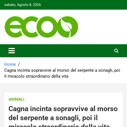
Skip
sabato, Agosto 8, 2026
to
content
Tutelare il nostro Pianeta è la nostra priorità
Ecoo.it
Home
Cagna incinta sopravvive al morso del serpente a sonagli, poi
il miracolo straordinario della vita
ANIMALI
Cagna incinta sopravvive al morso
del serpente a sonagli, poi il
miracolo straordinario della vita