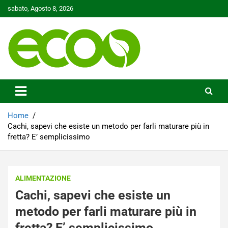
Skip
sabato, Agosto 8, 2026
to
content
Tutelare il nostro Pianeta è la nostra priorità
Ecoo.it
Home
Cachi, sapevi che esiste un metodo per farli maturare più in
fretta? E’ semplicissimo
ALIMENTAZIONE
Cachi, sapevi che esiste un
metodo per farli maturare più in
fretta? E’ semplicissimo