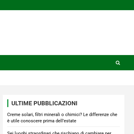
ULTIME PUBBLICAZIONI
Creme solari, filtri minerali o chimici? Le differenze che
è utile conoscere prima dell’estate
Sei luoghi straordinari che rischiano di cambiare per