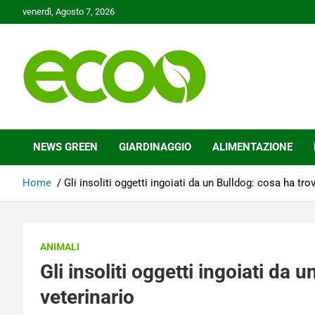
Skip
venerdì, Agosto 7, 2026
to
content
Tutelare il nostro Pianeta è la nostra priorità
Ecoo.it
NEWS GREEN
GIARDINAGGIO
ALIMENTAZIONE
Home
Gli insoliti oggetti ingoiati da un Bulldog: cosa ha trov
ANIMALI
Gli insoliti oggetti ingoiati da 
veterinario