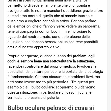
Gli
occhi
sono fondamentali nella nostra vita. Ci
permettono di vedere l’ambiente che ci circonda e
svolgere tutte le nostre mansioni quotidiane: grazie a loro
ci rendiamo conto di quello che ci accade intorno e
riusciamo a cogliere pericoli in arrivo. Per non parlare
delle
emozioni che ci fanno vivere
: vedere un panorama,
tenerci compagnia con un buon film e incrociare lo
sguardo del nostro amato, sono solo alcune delle
situazioni che donano sensazioni uniche rese possibili
grazie al nostro apparato visivo.
Proprio per questo, quando ci sono dei
problemi agli
occhi è sempre bene non sottovalutare la situazione,
facendosi controllare dal proprio medico. Rivolgersi a
specialisti del settore per capire la portata della patologia
è fondamentale. Ci sono sicuramente problemi lievi, ma
altri sono invece molto più pericolosi. Tra questi per
esempio c’è il
bulbo oculare
: scopriamo più da vicino
questa situazione, in particolare un caso in cui si è
verificata la presenza di
peluria
.
Bulbo oculare peloso: di cosa si