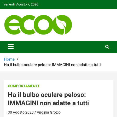
Skip
venerdì, Agosto 7, 2026
to
content
Tutelare il nostro Pianeta è la nostra priorità
Ecoo.it
Home
Ha il bulbo oculare peloso: IMMAGINI non adatte a tutti
COMPORTAMENTI
Ha il bulbo oculare peloso:
IMMAGINI non adatte a tutti
30 Agosto 2023
Virginia Grozio