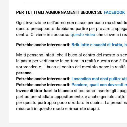
PER TUTTI GLI AGGIORNAMENTI SEGUICI SU
FACEBOOK
Ogni invenzione dell’uomo non nasce per caso ma
di solit
questo presupposto dobbiamo partire per provare a spiegare
centro. Ci viene in soccorso
questo video
che ci svela i r
Potrebbe anche interessarti:
Brik latte e succhi di frutta,
Molti pensano infatti che il buco al centro del mestolo s
la pasta per verificarne la cottura. In realtà questa non è
sorprendente. Il buco al centro del mestolo serve in realtà
persona.
Potrebbe anche interessarti:
Lavandino mai così pulito: uti
Potrebbe anche interessarti:
Pandoro, quali non dovresti ma
Invece di tirar fuori la bilancia
si possono inserire gli spagh
particolare studiato appositamente, e anche geniale sott
per questo purtroppo poco sfruttato in cucina. La prossima
misurarli in questo modo e rimarrete stupiti.