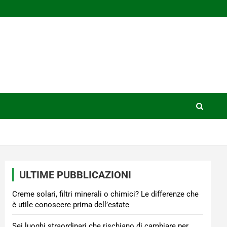
ULTIME PUBBLICAZIONI
Creme solari, filtri minerali o chimici? Le differenze che
è utile conoscere prima dell’estate
Sei luoghi straordinari che rischiano di cambiare per