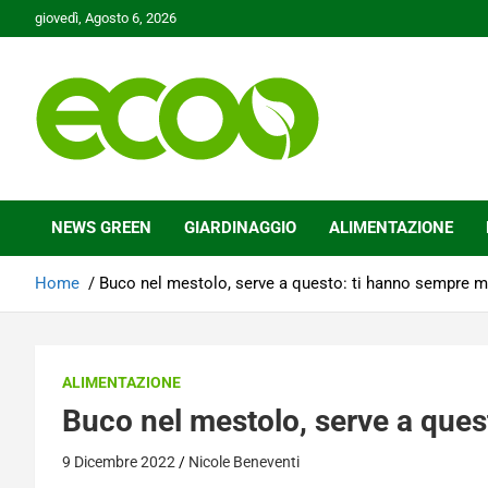
Skip
giovedì, Agosto 6, 2026
to
content
Tutelare il nostro Pianeta è la nostra priorità
Ecoo.it
NEWS GREEN
GIARDINAGGIO
ALIMENTAZIONE
Home
Buco nel mestolo, serve a questo: ti hanno sempre m
ALIMENTAZIONE
Buco nel mestolo, serve a ques
9 Dicembre 2022
Nicole Beneventi